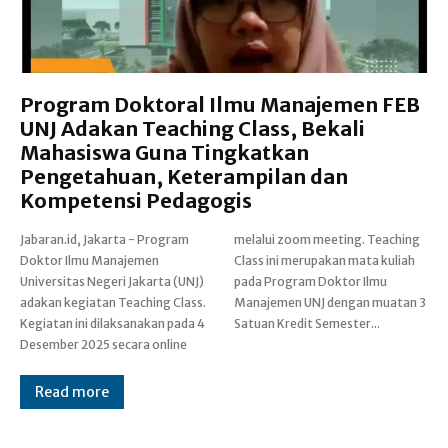
Program Doktoral Ilmu Manajemen FEB
UNJ Adakan Teaching Class, Bekali
Mahasiswa Guna Tingkatkan
Pengetahuan, Keterampilan dan
Kompetensi Pedagogis
Jabaran.id, Jakarta - Program
melalui zoom meeting. Teaching
Doktor Ilmu Manajemen
Class ini merupakan mata kuliah
Universitas Negeri Jakarta (UNJ)
pada Program Doktor Ilmu
adakan kegiatan Teaching Class.
Manajemen UNJ dengan muatan 3
Kegiatan ini dilaksanakan pada 4
Satuan Kredit Semester...
Desember 2025 secara online
Read more