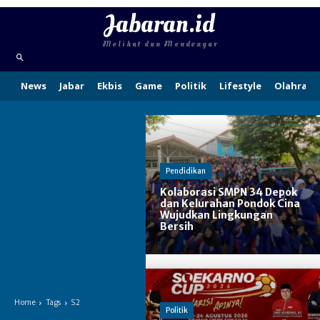
Jabaran.id
Melihat dan Mendengar
News
Jabar
Ekbis
Game
Politik
Lifestyle
Olahraga
Pendidikan
Kolaborasi SMPN 34 Depok
dan Kelurahan Pondok Cina
Wujudkan Lingkungan
Bersih
Home
Tags
S2
Politik