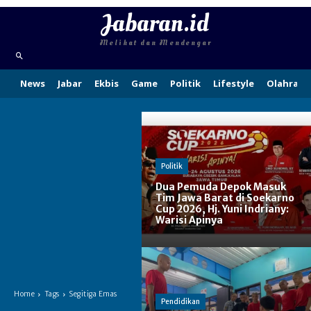
Jabaran.id
Melihat dan Mendengar
News
Jabar
Ekbis
Game
Politik
Lifestyle
Olahraga
Politik
Dua Pemuda Depok Masuk
Tim Jawa Barat di Soekarno
Cup 2026, Hj. Yuni Indriany:
Warisi Apinya
Home
Tags
Segitiga Emas
Pendidikan