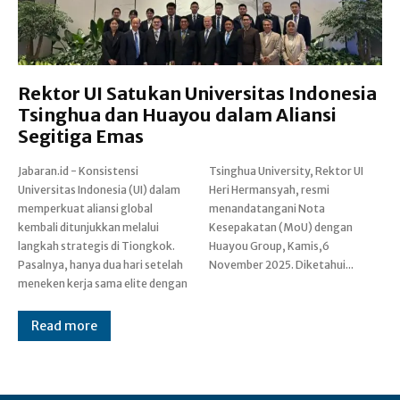
Rektor UI Satukan Universitas Indonesia
Tsinghua dan Huayou dalam Aliansi
Segitiga Emas
‎Jabaran.id - Konsistensi
Tsinghua University, Rektor UI
Universitas Indonesia (UI) dalam
Heri Hermansyah, resmi
memperkuat aliansi global
menandatangani Nota
kembali ditunjukkan melalui
Kesepakatan (MoU) dengan
langkah strategis di Tiongkok.
Huayou Group, Kamis,6
Pasalnya, hanya dua hari setelah
November 2025. Diketahui...
meneken kerja sama elite dengan
Read more