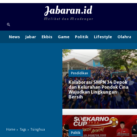
Jabaran.id
Melihat dan Mendengar
News
Jabar
Ekbis
Game
Politik
Lifestyle
Olahraga
Pendidikan
Kolaborasi SMPN 34 Depok
dan Kelurahan Pondok Cina
Wujudkan Lingkungan
Bersih
Home
Tags
Tsinghua
Politik