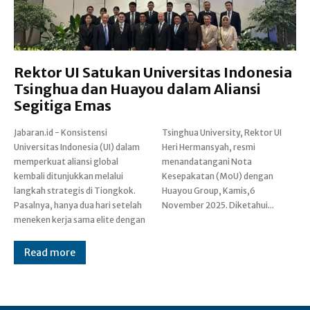
Rektor UI Satukan Universitas Indonesia
Tsinghua dan Huayou dalam Aliansi
Segitiga Emas
‎Jabaran.id - Konsistensi
Tsinghua University, Rektor UI
Universitas Indonesia (UI) dalam
Heri Hermansyah, resmi
memperkuat aliansi global
menandatangani Nota
kembali ditunjukkan melalui
Kesepakatan (MoU) dengan
langkah strategis di Tiongkok.
Huayou Group, Kamis,6
Pasalnya, hanya dua hari setelah
November 2025. Diketahui...
meneken kerja sama elite dengan
Read more