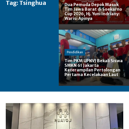
Tag:
Tsinghua
Dua Pemuda Depok Masuk
Tim Jawa Barat di Soekarno
Cup 2026, Hj. Yuni Indriany:
Warisi Apinya
Pendidikan
Tim PKM UPNVJ Bekali Siswa
SMKN 61 Jakarta
Keterampilan Pertolongan
Pertama Kecelakaan Laut