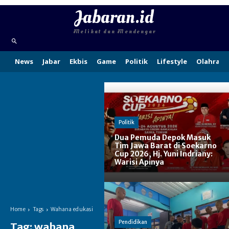
Jabaran.id
Melihat dan Mendengar
News
Jabar
Ekbis
Game
Politik
Lifestyle
Olahraga
Politik
Dua Pemuda Depok Masuk
Tim Jawa Barat di Soekarno
Cup 2026, Hj. Yuni Indriany:
Warisi Apinya
Home
Tags
Wahana edukasi
Pendidikan
Tag:
wahana