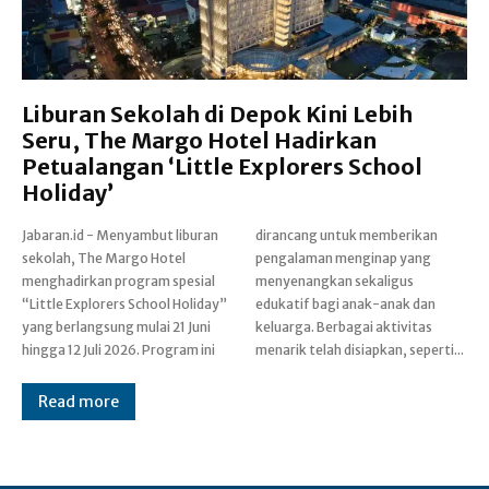
Liburan Sekolah di Depok Kini Lebih
Seru, The Margo Hotel Hadirkan
Petualangan ‘Little Explorers School
Holiday’
Jabaran.id - Menyambut liburan
dirancang untuk memberikan
sekolah, The Margo Hotel
pengalaman menginap yang
menghadirkan program spesial
menyenangkan sekaligus
“Little Explorers School Holiday”
edukatif bagi anak-anak dan
yang berlangsung mulai 21 Juni
keluarga. Berbagai aktivitas
hingga 12 Juli 2026. Program ini
menarik telah disiapkan, seperti...
Read more