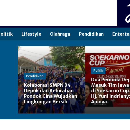
olitik
Lifestyle
Olahraga
Pendidikan
Enterta
Politik
Pendidikan
Dua Pemuda De
Kolaborasi SMPN 34
Masuk Tim Jawa
Depok dan Kelurahan
di Soekarno Cup
Pondok Cina Wujudkan
Hj. Yuni Indriany
Lingkungan Bersih
Apinya