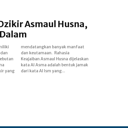
zikir Asmaul Husna,
 Dalam
iliki
faat
 dan
sia
sebutan
elaskan
na
mak
kir yang
dari kata Al Ism yang...