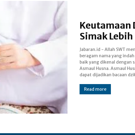
Keutamaan D
Simak Lebih
Jabaran.id - Allah SWT mem
mendatangkan banyak man
beragam nama yang indah
dan keutamaan. Raha
baik yang dikenal dengan 
Keajaiban Asmaul Husna dij
Asmaul Husna. Asmaul Hus
kata Al Asma adalah bentuk ja
dapat dijadikan bacaan dzi
Read more