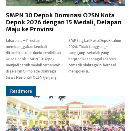
SMPN 30 Depok Dominasi O2SN Kota
Depok 2026 dengan 15 Medali, Delapan
Maju ke Provinsi
Jabaran.id – Prestasi
SMP tingkat Kota Depok tahun
membanggakan kembali
2026. Tidak tanggung-
ditorehkan oleh dunia pendidikan
tanggung, sekolah yang
Kota Depok. SMPN 30 Depok
berpredikat sebagai sekolah
menjadi peraih medali terbanyak
tematik olahraga ini berhasil
di gelaran Olimpiade Olahraga
mengoleksi...
Siswa Nasional (O2SN) jenjang
Read more