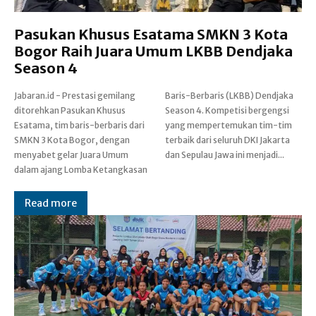
Pasukan Khusus Esatama SMKN 3 Kota
Bogor Raih Juara Umum LKBB Dendjaka
Season 4
Jabaran.id - Prestasi gemilang
Baris-Berbaris (LKBB) Dendjaka
ditorehkan Pasukan Khusus
Season 4. Kompetisi bergengsi
Esatama, tim baris-berbaris dari
yang mempertemukan tim-tim
SMKN 3 Kota Bogor, dengan
terbaik dari seluruh DKI Jakarta
menyabet gelar Juara Umum
dan Sepulau Jawa ini menjadi...
dalam ajang Lomba Ketangkasan
Read more