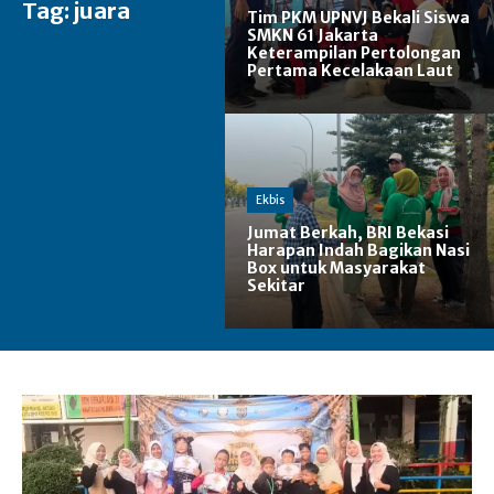
Tag:
juara
Tim PKM UPNVJ Bekali Siswa
SMKN 61 Jakarta
Keterampilan Pertolongan
Pertama Kecelakaan Laut
Ekbis
Jumat Berkah, BRI Bekasi
Harapan Indah Bagikan Nasi
Box untuk Masyarakat
Sekitar