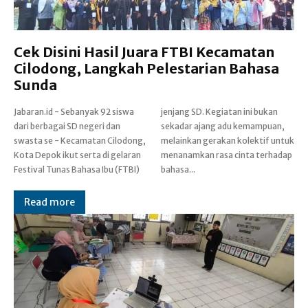
Cek Disini Hasil Juara FTBI Kecamatan
Cilodong, Langkah Pelestarian Bahasa
Sunda
Jabaran.id - Sebanyak 92 siswa
jenjang SD. Kegiatan ini bukan
dari berbagai SD negeri dan
sekadar ajang adu kemampuan,
swasta se - Kecamatan Cilodong,
melainkan gerakan kolektif untuk
Kota Depok ikut serta di gelaran
menanamkan rasa cinta terhadap
Festival Tunas Bahasa Ibu (FTBI)
bahasa...
Read more