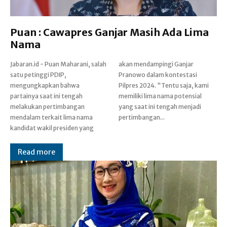
Puan : Cawapres Ganjar Masih Ada Lima
Nama
Jabaran.id - Puan Maharani, salah
akan mendampingi Ganjar
satu petinggi PDIP,
Pranowo dalam kontestasi
mengungkapkan bahwa
Pilpres 2024. "Tentu saja, kami
partainya saat ini tengah
memiliki lima nama potensial
melakukan pertimbangan
yang saat ini tengah menjadi
mendalam terkait lima nama
pertimbangan...
kandidat wakil presiden yang
Read more