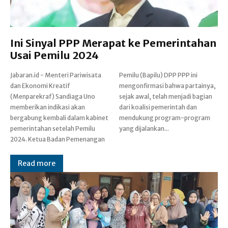
Ini Sinyal PPP Merapat ke Pemerintahan
Usai Pemilu 2024
Jabaran.id - Menteri Pariwisata
Pemilu (Bapilu) DPP PPP ini
dan Ekonomi Kreatif
mengonfirmasi bahwa partainya,
(Menparekraf) Sandiaga Uno
sejak awal, telah menjadi bagian
memberikan indikasi akan
dari koalisi pemerintah dan
bergabung kembali dalam kabinet
mendukung program-program
pemerintahan setelah Pemilu
yang dijalankan...
2024. Ketua Badan Pemenangan
Read more