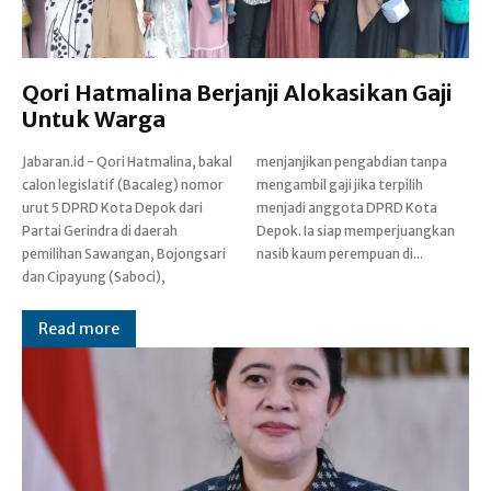
Qori Hatmalina Berjanji Alokasikan Gaji
Untuk Warga
Jabaran.id - Qori Hatmalina, bakal
menjanjikan pengabdian tanpa
calon legislatif (Bacaleg) nomor
mengambil gaji jika terpilih
urut 5 DPRD Kota Depok dari
menjadi anggota DPRD Kota
Partai Gerindra di daerah
Depok. Ia siap memperjuangkan
pemilihan Sawangan, Bojongsari
nasib kaum perempuan di...
dan Cipayung (Saboci),
Read more