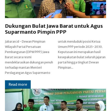
Dukungan Bulat Jawa Barat untuk Agus
Suparmanto Pimpin PPP
Jabaran.id - Dewan Pimpinan
untuk menduduki posisi Ketua
Wilayah Partai Persatuan
Umum PPP periode 2025-2030.
Pembangunan (DPW PPP) Jawa
Keputusan ini merupakan hasil
Barat secara resmi
kesepakatan bulat seluruh jajaran
mendeklarasikan dukungan penuh
partai hingga tingkat Dewan
terhadap mantan Menteri
Pimpinan...
Perdagangan Agus Suparmanto
Read more