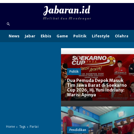
Jabaran.id
Melihat dan Mendengar
News
Jabar
Ekbis
Game
Politik
Lifestyle
Olahraga
Politik
Dua Pemuda Depok Masuk
Tim Jawa Barat di Soekarno
Cup 2026, Hj. Yuni Indriany:
Warisi Apinya
Home
Tags
Partai
Pendidikan