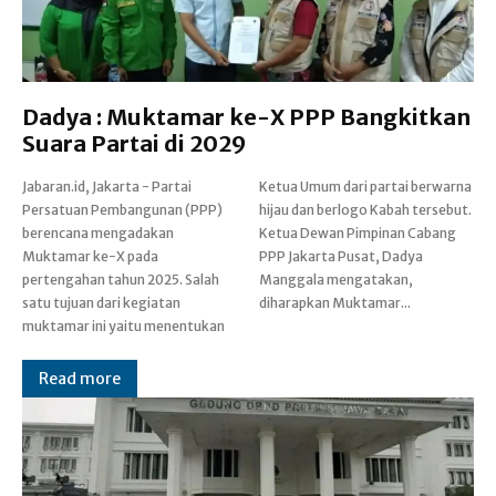
Dadya : Muktamar ke-X PPP Bangkitkan
Suara Partai di 2029
Jabaran.id, Jakarta - Partai
Ketua Umum dari partai berwarna
Persatuan Pembangunan (PPP)
hijau dan berlogo Kabah tersebut.
berencana mengadakan
Ketua Dewan Pimpinan Cabang
Muktamar ke-X pada
PPP Jakarta Pusat, Dadya
pertengahan tahun 2025. Salah
Manggala mengatakan,
satu tujuan dari kegiatan
diharapkan Muktamar...
muktamar ini yaitu menentukan
Read more