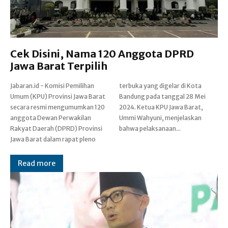
Cek Disini, Nama 120 Anggota DPRD
Jawa Barat Terpilih
Jabaran.id - Komisi Pemilihan
terbuka yang digelar di Kota
Umum (KPU) Provinsi Jawa Barat
Bandung pada tanggal 28 Mei
secara resmi mengumumkan 120
2024. Ketua KPU Jawa Barat,
anggota Dewan Perwakilan
Ummi Wahyuni, menjelaskan
Rakyat Daerah (DPRD) Provinsi
bahwa pelaksanaan...
Jawa Barat dalam rapat pleno
Read more