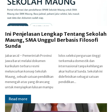
Ini Penjelasan Lengkap Tentang Sekolah
Maung, SMA Unggul Berbasis Filosofi
Sunda
Jabaran.id – Pemerintah Provinsi
lolos seleksi perguruan tinggi
Jawa Barat melalui dokumen
terkemuka domestik dan
kurikulum terbaru resmi
internasional tanpa kehilangan
meluncurkan konsep Sekolah
akar kultural Sunda. Sekolah ini
Maung, sebuah satuan pendidikan
didefinisikan sebagai satuan
menengah atas yang dirancang
pendidikan...
untuk menyiapkan lulusan mampu
Read more