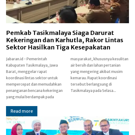
Pemkab Tasikmalaya Siaga Darurat
Kekeringan dan Karhutla, Rakor Lintas
Sektor Hasilkan Tiga Kesepakatan
Jabaran.id - Pemerintah
masyarakat, khususnya kesulitan
Kabupaten Tasikmalaya, Jawa
air bersih dan lahan pertanian
Barat, menggelar rapat
yang mengering akibat musim
koordinasi lintas sektor untuk
kemarau. Rapat koordinasi
mempercepat dan memudahkan
tersebut berlangsung di
penanganan bencana kekeringan
Tasikmalaya pada Selasa...
yang mulai berdampak pada
Read more