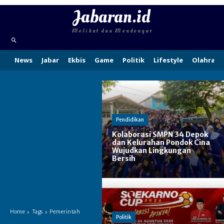
Jabaran.id
Melihat dan Mendengar
News
Jabar
Ekbis
Game
Politik
Lifestyle
Olahraga
Pendidikan
Kolaborasi SMPN 34 Depok
dan Kelurahan Pondok Cina
Wujudkan Lingkungan
Bersih
Home
Tags
Pemerintah
Politik