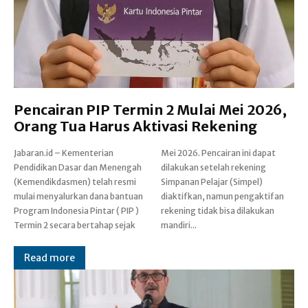
Pencairan PIP Termin 2 Mulai Mei 2026,
Orang Tua Harus Aktivasi Rekening
Jabaran.id – Kementerian
Mei 2026. Pencairan ini dapat
Pendidikan Dasar dan Menengah
dilakukan setelah rekening
(Kemendikdasmen) telah resmi
Simpanan Pelajar (Simpel)
mulai menyalurkan dana bantuan
diaktifkan, namun pengaktifan
Program Indonesia Pintar ( PIP )
rekening tidak bisa dilakukan
Termin 2 secara bertahap sejak
mandiri...
Read more