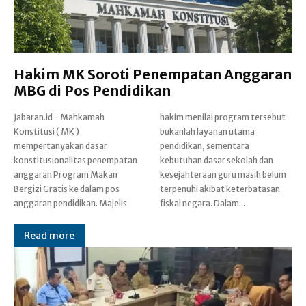
Hakim MK Soroti Penempatan Anggaran
MBG di Pos Pendidikan
Jabaran.id - Mahkamah
hakim menilai program tersebut
Konstitusi ( MK )
bukanlah layanan utama
mempertanyakan dasar
pendidikan, sementara
konstitusionalitas penempatan
kebutuhan dasar sekolah dan
anggaran Program Makan
kesejahteraan guru masih belum
Bergizi Gratis ke dalam pos
terpenuhi akibat keterbatasan
anggaran pendidikan. Majelis
fiskal negara. Dalam...
Read more