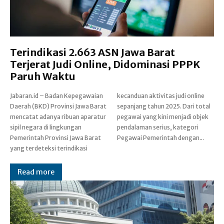
Terindikasi 2.663 ASN Jawa Barat
Terjerat Judi Online, Didominasi PPPK
Paruh Waktu
Jabaran.id – Badan Kepegawaian
kecanduan aktivitas judi online
Daerah (BKD) Provinsi Jawa Barat
sepanjang tahun 2025. Dari total
mencatat adanya ribuan aparatur
pegawai yang kini menjadi objek
sipil negara di lingkungan
pendalaman serius, kategori
Pemerintah Provinsi Jawa Barat
Pegawai Pemerintah dengan...
yang terdeteksi terindikasi
Read more