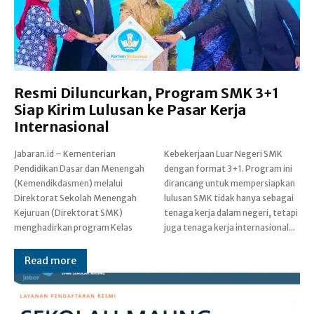
Resmi Diluncurkan, Program SMK 3+1
Siap Kirim Lulusan ke Pasar Kerja
Internasional
Jabaran.id – Kementerian
Kebekerjaan Luar Negeri SMK
Pendidikan Dasar dan Menengah
dengan format 3+1. Program ini
(Kemendikdasmen) melalui
dirancang untuk mempersiapkan
Direktorat Sekolah Menengah
lulusan SMK tidak hanya sebagai
Kejuruan (Direktorat SMK)
tenaga kerja dalam negeri, tetapi
menghadirkan program Kelas
juga tenaga kerja internasional...
Read more