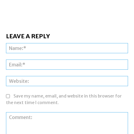
LEAVE A REPLY
Na
Ema
Web
Save my name, email, and website in this browser for
the next time I comment.