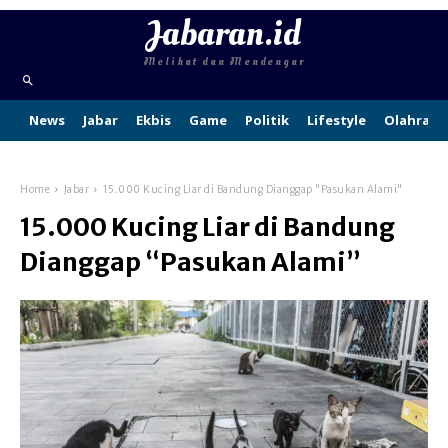
Jabaran.id
Melihat dan Mendengar
News
Jabar
Ekbis
Game
Politik
Lifestyle
Olahraga
Home
Jabar
15.000 Kucing Liar di Bandung Dianggap "Pasukan Alami"
15.000 Kucing Liar di Bandung
Dianggap “Pasukan Alami”