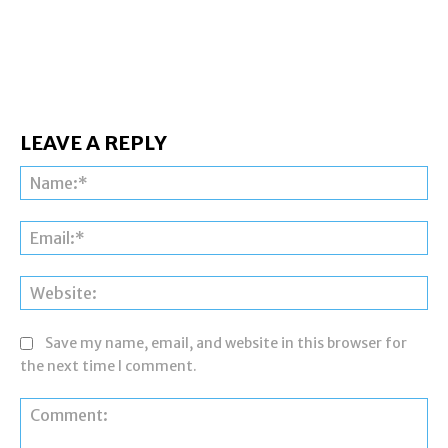
LEAVE A REPLY
Na
Ema
Web
Save my name, email, and website in this browser for
the next time I comment.