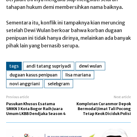
tahapan hukum demi membersihkan nama baiknya.
Sementara itu, konflik ini tampaknya kian meruncing
setelah Dewi Wulan berkoar bahwa korban dugaan
penipuan ini tidak hanya dirinya, melainkan ada banyak
pihak lain yang bernasib serupa.
tags
andi tatang supriyadi
dewi wulan
dugaan kasus penipuan
lisa mariana
novi anggriani
selebgram
Previous article
Next article
Pasukan Khusus Esatama
Komplotan Curanmor Depok
SMKN 3 Kota Bogor Raih Juara
Bermodal Jimat Tali Pocong
Umum LKBB Dendjaka Season 4
Tetap Keok Diciduk Polisi