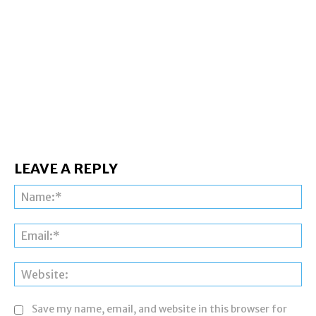
LEAVE A REPLY
Na
Ema
Web
Save my name, email, and website in this browser for