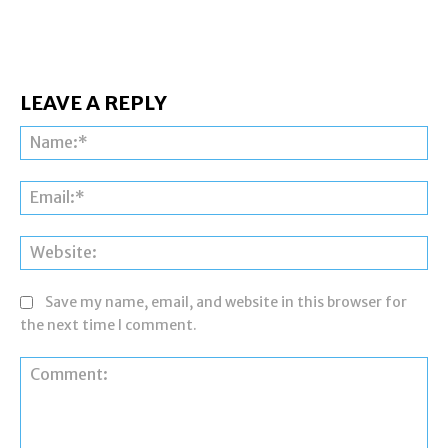
LEAVE A REPLY
Na
Ema
Web
Save my name, email, and website in this browser for
the next time I comment.