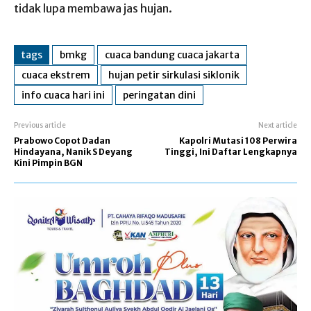
tidak lupa membawa jas hujan.
tags
bmkg
cuaca bandung cuaca jakarta
cuaca ekstrem
hujan petir​ sirkulasi siklonik
​info cuaca hari ini​
peringatan dini​
Previous article
Next article
Prabowo Copot Dadan
Kapolri Mutasi 108 Perwira
Hindayana, Nanik S Deyang
Tinggi, Ini Daftar Lengkapnya
Kini Pimpin BGN