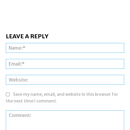
LEAVE A REPLY
Na
Ema
Web
Save my name, email, and website in this browser for
the next time I comment.