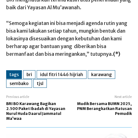
baik dari Yayasan Al Mu’awanah.
“Semoga kegiatan ini bisa menjadi agenda rutin yang
bisa kami lakukan setiap tahun, mungkin bentuk dan
lokasinya disesuaikan dengan kebutuhan dan kami
berharap agar bantuan yang diberikan bisa
bermanfaat dan bisa meringankan,” tutupnya.
(*)
tags
bri
idul fitri 1446 hijriah
karawang
sembako
tjsl
Previous article
Next article
BRI BO Karawang Bagikan
Mudik Bersama BUMN 2025,
2.500 Paket Ibadah di Yayasan
PNM Berangkatkan Ratusan
Nurul Huda Daarul Jammatul
Pemudik
Ma’waa