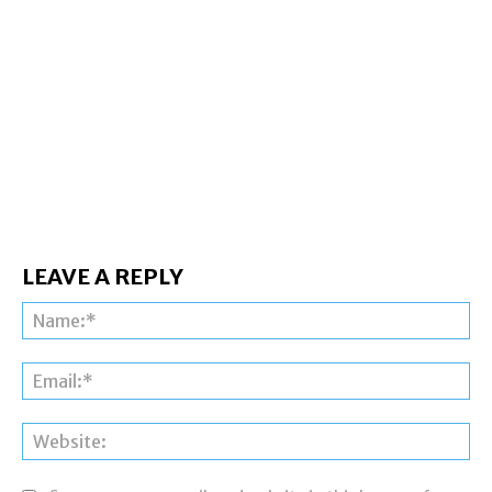
LEAVE A REPLY
Na
Ema
Web