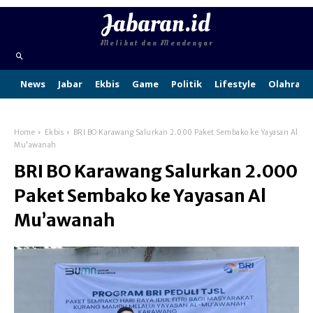
Jabaran.id
Melihat dan Mendengar
News
Jabar
Ekbis
Game
Politik
Lifestyle
Olahraga
Home
Ekbis
BRI BO Karawang Salurkan 2.000 Paket Sembako ke Yayasan Al
Mu'awanah
BRI BO Karawang Salurkan 2.000
Paket Sembako ke Yayasan Al
Mu’awanah