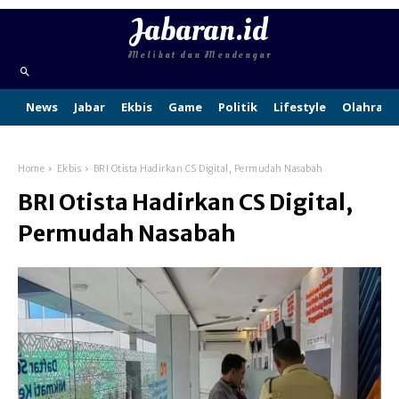
Jabaran.id
Melihat dan Mendengar
News
Jabar
Ekbis
Game
Politik
Lifestyle
Olahraga
Home
Ekbis
BRI Otista Hadirkan CS Digital, Permudah Nasabah
BRI Otista Hadirkan CS Digital,
Permudah Nasabah