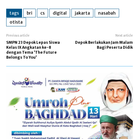
tags
bri
cs
digital
jakarta
nasabah
otista
Previous article
Next article
SMPN 23 Depok Lepas Siswa
Depok Berlakukan Jam Malam
Kelas IX Angkatan ke-8
Bagi Peserta Didik
dengan Tema ‘The Future
Belongs To You’