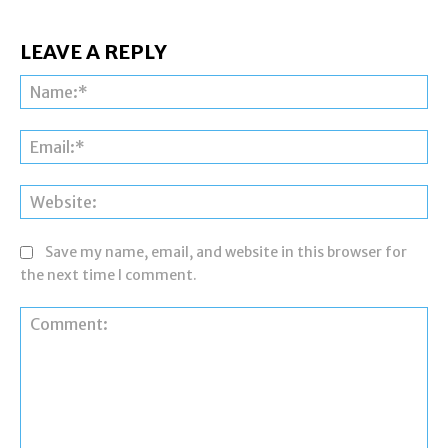
LEAVE A REPLY
Na
Ema
Web
Save my name, email, and website in this browser for
the next time I comment.