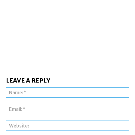
LEAVE A REPLY
Na
Ema
Web