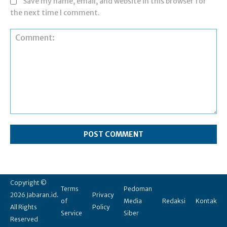
Save my name, email, and website in this browser for
the next time I comment.
Comment:
Copyright ©
Terms
Pedoman
2026 Jabaran.id.
Privacy
of
Media
Redaksi
Kontak
All Rights
Policy
Service
Siber
Reserved