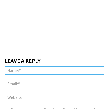
LEAVE A REPLY
Na
Ema
Web