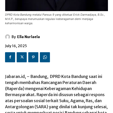
DPRD Kota Bandung melalui Pansus 9 yang diketuai Erick Darmadjaya, B.Sc.,
M.K.P., berupaya merumuskan regulasi keberagaman demi menjaga
keharmonisan warga.
By
Ella Nurlaela
July 16, 2025
Jabaran.id
, – Bandung,
DPRD
Kota Bandung saat ini
tengah membahas
Rancangan Peraturan Daerah
(Raperda) mengenai Keberagaman Kehidupan
Bermasyarakat. Raperda ini disusun sebagai respons
atas persoalan sosial terkait Suku, Agama, Ras, dan
Antargolongan (SARA) yang dinilai tak kunjung selesai,
serta untuk memperkuat posisi Bandung sebagai kota