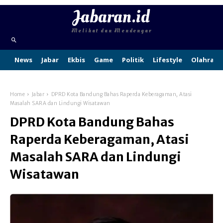
Jabaran.id
Melihat dan Mendengar
News
Jabar
Ekbis
Game
Politik
Lifestyle
Olahraga
Home
Jabar
DPRD Kota Bandung Bahas Raperda Keberagaman, Atasi
Masalah SARA dan Lindungi Wisatawan
DPRD Kota Bandung Bahas
Raperda Keberagaman, Atasi
Masalah SARA dan Lindungi
Wisatawan