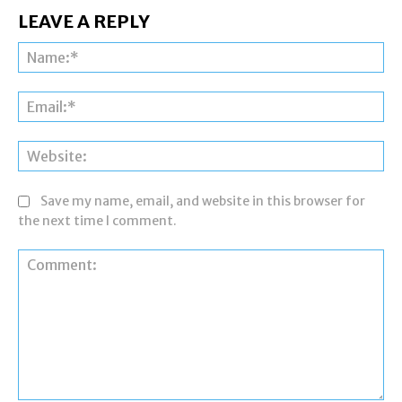
LEAVE A REPLY
Na
Ema
Web
Save my name, email, and website in this browser for
the next time I comment.