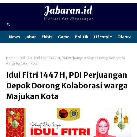
Jabaran.id
Melihat dan Mendengar
News
Jabar
Ekbis
Game
Politik
Lifestyle
Olahraga
Home
Politik
Idul Fitri 1447 H, PDI Perjuangan Depok Dorong Kolaborasi
warga Majukan Kota
Idul Fitri 1447 H, PDI Perjuangan
Depok Dorong Kolaborasi warga
Majukan Kota