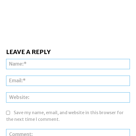
LEAVE A REPLY
Na
Ema
Web
Save my name, email, and website in this browser for
the next time I comment.