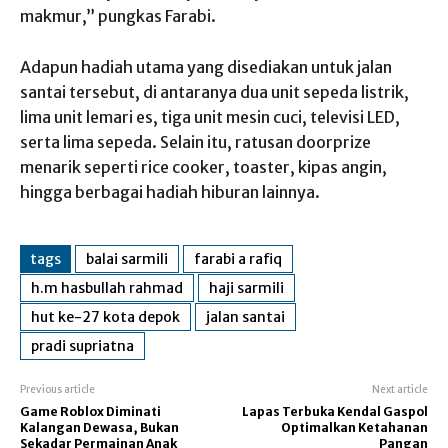
makmur,” pungkas Farabi.
Adapun hadiah utama yang disediakan untuk jalan
santai tersebut, di antaranya dua unit sepeda listrik,
lima unit lemari es, tiga unit mesin cuci, televisi LED,
serta lima sepeda. Selain itu, ratusan doorprize
menarik seperti rice cooker, toaster, kipas angin,
hingga berbagai hadiah hiburan lainnya.
tags
balai sarmili
farabi a rafiq
h.m hasbullah rahmad
haji sarmili
hut ke-27 kota depok
jalan santai
pradi supriatna
Previous article
Next article
Game Roblox Diminati
Lapas Terbuka Kendal Gaspol
Kalangan Dewasa, Bukan
Optimalkan Ketahanan
Sekadar Permainan Anak
Pangan