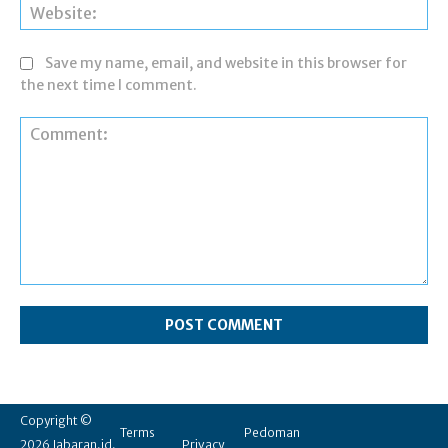
Web
Save my name, email, and website in this browser for
the next time I comment.
Comment:
Copyright ©
Terms
Pedoman
2026 Jabaran.id.
Privacy