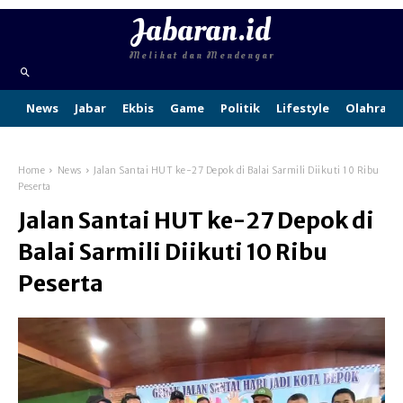
Jabaran.id
Melihat dan Mendengar
News
Jabar
Ekbis
Game
Politik
Lifestyle
Olahraga
Home
News
Jalan Santai HUT ke-27 Depok di Balai Sarmili Diikuti 10 Ribu
Peserta
Jalan Santai HUT ke-27 Depok di
Balai Sarmili Diikuti 10 Ribu
Peserta