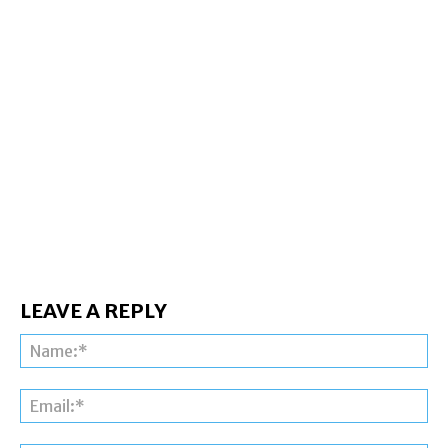
LEAVE A REPLY
Na
Ema