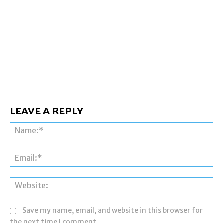
LEAVE A REPLY
Na
Ema
Web
Save my name, email, and website in this browser for
the next time I comment.