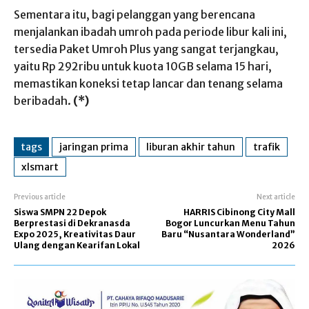
Sementara itu, bagi pelanggan yang berencana
menjalankan ibadah umroh pada periode libur kali ini,
tersedia Paket Umroh Plus yang sangat terjangkau,
yaitu Rp 292ribu untuk kuota 10GB selama 15 hari,
memastikan koneksi tetap lancar dan tenang selama
beribadah.
(*)
tags
jaringan prima
liburan akhir tahun
trafik
xlsmart
Previous article
Next article
Siswa SMPN 22 Depok
HARRIS Cibinong City Mall
Berprestasi di Dekranasda
Bogor Luncurkan Menu Tahun
Expo 2025, Kreativitas Daur
Baru “Nusantara Wonderland”
Ulang dengan Kearifan Lokal
2026