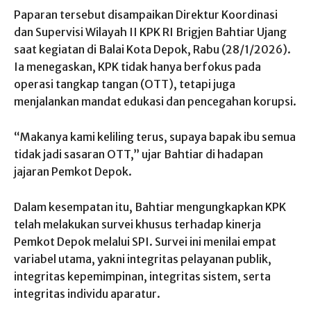
Paparan tersebut disampaikan Direktur Koordinasi
dan Supervisi Wilayah II KPK RI Brigjen Bahtiar Ujang
saat kegiatan di Balai Kota Depok, Rabu (28/1/2026).
Ia menegaskan, KPK tidak hanya berfokus pada
operasi tangkap tangan (OTT), tetapi juga
menjalankan mandat edukasi dan pencegahan korupsi.
“Makanya kami keliling terus, supaya bapak ibu semua
tidak jadi sasaran OTT,” ujar Bahtiar di hadapan
jajaran Pemkot Depok.
Dalam kesempatan itu, Bahtiar mengungkapkan KPK
telah melakukan survei khusus terhadap kinerja
Pemkot Depok melalui SPI. Survei ini menilai empat
variabel utama, yakni integritas pelayanan publik,
integritas kepemimpinan, integritas sistem, serta
integritas individu aparatur.