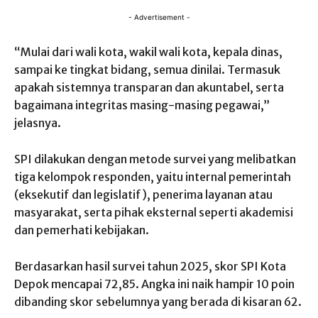
- Advertisement -
“Mulai dari wali kota, wakil wali kota, kepala dinas,
sampai ke tingkat bidang, semua dinilai. Termasuk
apakah sistemnya transparan dan akuntabel, serta
bagaimana integritas masing-masing pegawai,”
jelasnya.
SPI dilakukan dengan metode survei yang melibatkan
tiga kelompok responden, yaitu internal pemerintah
(eksekutif dan legislatif), penerima layanan atau
masyarakat, serta pihak eksternal seperti akademisi
dan pemerhati kebijakan.
Berdasarkan hasil survei tahun 2025, skor SPI Kota
Depok mencapai 72,85. Angka ini naik hampir 10 poin
dibanding skor sebelumnya yang berada di kisaran 62.