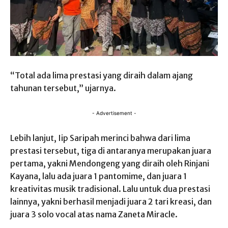
“Total ada lima prestasi yang diraih dalam ajang
tahunan tersebut,” ujarnya.
- Advertisement -
Lebih lanjut, Iip Saripah merinci bahwa dari lima
prestasi tersebut, tiga di antaranya merupakan juara
pertama, yakni Mendongeng yang diraih oleh Rinjani
Kayana, lalu ada juara 1 pantomime, dan juara 1
kreativitas musik tradisional. Lalu untuk dua prestasi
lainnya, yakni berhasil menjadi juara 2 tari kreasi, dan
juara 3 solo vocal atas nama Zaneta Miracle.