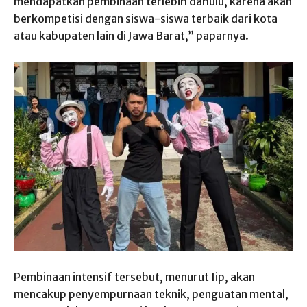
mendapatkan pembinaan terlebih dahulu, karena akan
berkompetisi dengan siswa-siswa terbaik dari kota
atau kabupaten lain di Jawa Barat,” paparnya.
Pembinaan intensif tersebut, menurut Iip, akan
mencakup penyempurnaan teknik, penguatan mental,