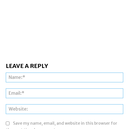
LEAVE A REPLY
Na
Ema
Web
Save my name, email, and website in this browser for