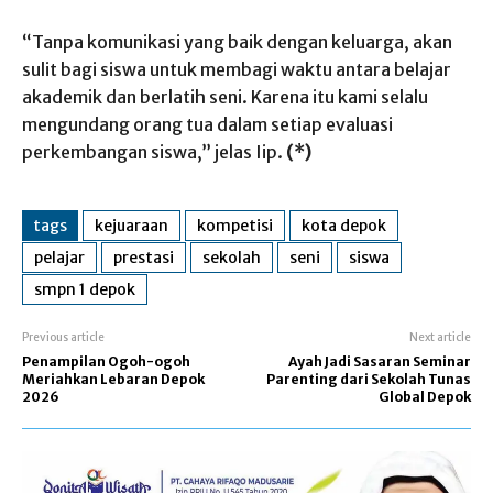
“Tanpa komunikasi yang baik dengan keluarga, akan
sulit bagi siswa untuk membagi waktu antara belajar
akademik dan berlatih seni. Karena itu kami selalu
mengundang orang tua dalam setiap evaluasi
perkembangan siswa,” jelas Iip.
(*)
tags
kejuaraan
kompetisi
kota depok
pelajar
prestasi
sekolah
seni
siswa
smpn 1 depok
Previous article
Next article
Penampilan Ogoh-ogoh
Ayah Jadi Sasaran Seminar
Meriahkan Lebaran Depok
Parenting dari Sekolah Tunas
2026
Global Depok