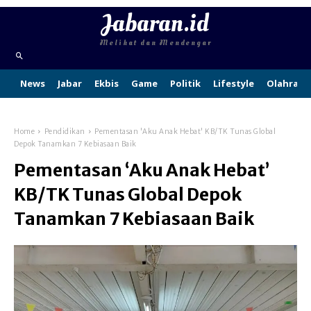
Jabaran.id
Melihat dan Mendengar
News
Jabar
Ekbis
Game
Politik
Lifestyle
Olahraga
Home
Pendidikan
Pementasan 'Aku Anak Hebat' KB/TK Tunas Global
Depok Tanamkan 7 Kebiasaan Baik
Pementasan ‘Aku Anak Hebat’
KB/TK Tunas Global Depok
Tanamkan 7 Kebiasaan Baik