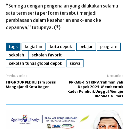
“Semoga dengan pengenalan yang dilakukan selama
satu term serta perform tersebut menjadi
pembiasaan dalam keseharian anak-anak ke
depannya,” tutupnya.
(*)
tags
kegiatan
kota depok
pelajar
program
sekolah
sekolah favorit
sekolah tunas global depok
siswa
Previous article
Next article
FIFGROUP PEDULI Jam Sosial
PPKMB di STKIP Arrahmaniyah
Mengajar di Kota Bogor
Depok 2025: Membentuk
Kader Pendidik Unggul Menuju
Indonesia Emas