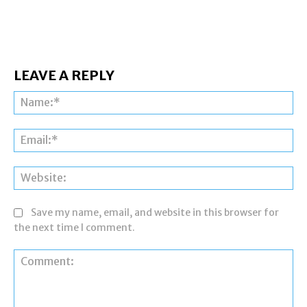
LEAVE A REPLY
Na
Ema
Web
Save my name, email, and website in this browser for
the next time I comment.