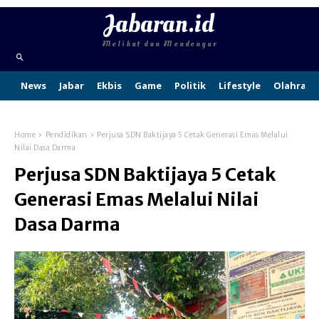
Jabaran.id
Melihat dan Mendengar
News
Jabar
Ekbis
Game
Politik
Lifestyle
Olahraga
Home
Pendidikan
Perjusa SDN Baktijaya 5 Cetak Generasi Emas Melalui
Nilai Dasa Darma
Perjusa SDN Baktijaya 5 Cetak
Generasi Emas Melalui Nilai
Dasa Darma