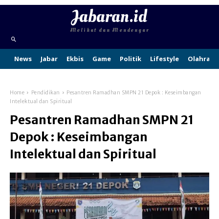
Jabaran.id
Melihat dan Mendengar
News
Jabar
Ekbis
Game
Politik
Lifestyle
Olahraga
Home
Pendidikan
Pesantren Ramadhan SMPN 21 Depok : Keseimbangan
Intelektual dan Spiritual
Pesantren Ramadhan SMPN 21
Depok : Keseimbangan
Intelektual dan Spiritual