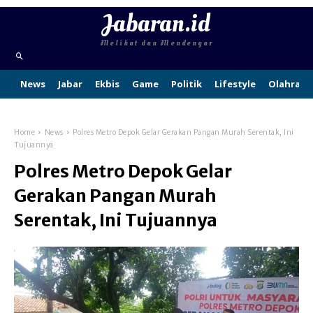
Jabaran.id
Melihat dan Mendengar
News
Jabar
Ekbis
Game
Politik
Lifestyle
Olahraga
Home
News
Polres Metro Depok Gelar Gerakan Pangan Murah Serentak, Ini
Tujuannya
Polres Metro Depok Gelar
Gerakan Pangan Murah
Serentak, Ini Tujuannya