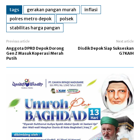
tags
gerakan pangan murah
inflasi
polres metro depok
polsek
stabilitas harga pangan
Previous article
Next article
Anggota DPRD Depok Dorong
Disdik Depok Siap Sukseskan
Gen Z Masuk Koperasi Merah
G7KAIH
Putih