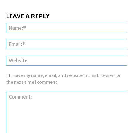
LEAVE A REPLY
Na
Ema
Web
Save my name, email, and website in this browser for
the next time I comment.