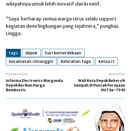
wilayahnya untuk lebih inovatif dan kreatif.
“Saya berharap semua warga terus selalu support
kegiatan demi lingkungan yang sejahtera,” pungkas
Lingga.
tags
depok
hari kemerdekaan
kecamatan cimanggis
kelurahan tugu
ketua rt
Previous article
Next article
Informa Electronics Margonda
Wali Kota Depok Bebersih
Depok Berikan Harga
Sampah di Puncak Perayaan
Bombastis
HUT ke-79 RI