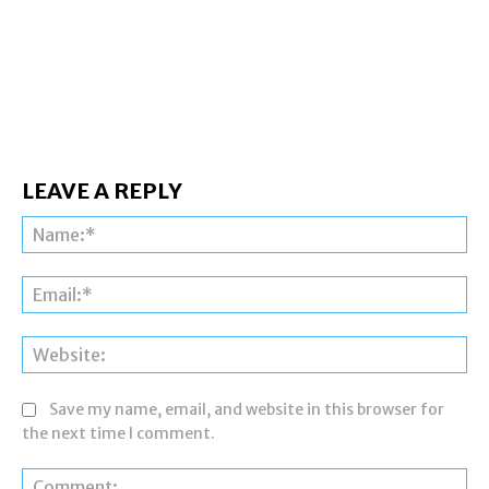
LEAVE A REPLY
Na
Ema
Web
Save my name, email, and website in this browser for
the next time I comment.