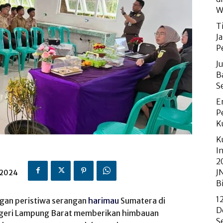
W
T
J
P
J
B
S
E
P
K
K
I
2
J
 2024
B
1
gan peristiwa serangan
harimau
Sumatera di
D
egeri Lampung Barat memberikan himbauan
S