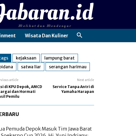
Jabaran.id
Melihat dan Mendengar
inment
Wisata Dan Kuliner
tags
kejaksaan
lampung barat
pidana
satwa liar
serangan harimau
evious article
Next article
si di KPU Depok, AMCD
Service Tanpa Antri di
Hargai dan Hormati
Yamaha Harapan
sil Pemilu
ERBARU
ua Pemuda Depok Masuk Tim Jawa Barat
i Soekarno Cup 2026, Hj. Yuni Indriany: