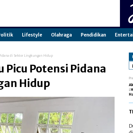
olitik
Lifestyle
Olahraga
Pendidikan
Enterta
Pidana di Sektor Lingkungan Hidup
 Picu Potensi Pidana
Pr
ngan Hidup
Ak
: 
Ha
T
D
d