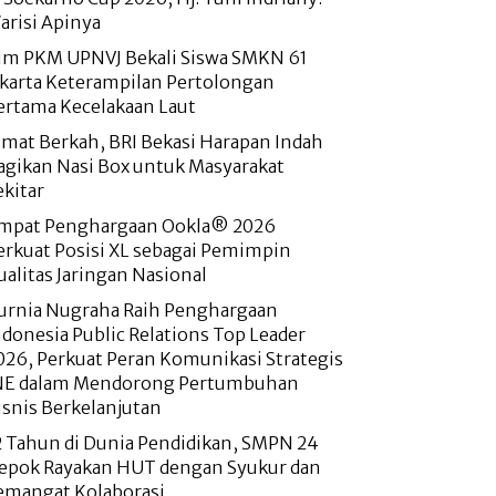
arisi Apinya
im PKM UPNVJ Bekali Siswa SMKN 61
akarta Keterampilan Pertolongan
ertama Kecelakaan Laut
umat Berkah, BRI Bekasi Harapan Indah
agikan Nasi Box untuk Masyarakat
ekitar
mpat Penghargaan Ookla® 2026
erkuat Posisi XL sebagai Pemimpin
ualitas Jaringan Nasional
urnia Nugraha Raih Penghargaan
ndonesia Public Relations Top Leader
026, Perkuat Peran Komunikasi Strategis
NE dalam Mendorong Pertumbuhan
isnis Berkelanjutan
2 Tahun di Dunia Pendidikan, SMPN 24
epok Rayakan HUT dengan Syukur dan
emangat Kolaborasi