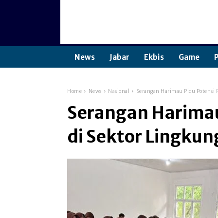
News
Jabar
Ekbis
Game
P
Home
News
Nasional
Serangan Harimau Picu Potensi 
Serangan Harimau
di Sektor Lingku