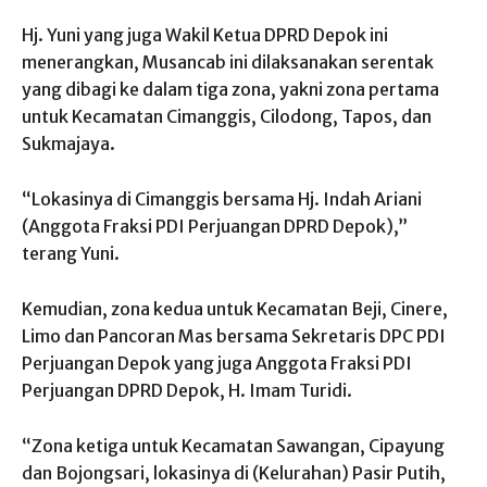
Hj. Yuni yang juga Wakil Ketua DPRD Depok ini
menerangkan, Musancab ini dilaksanakan serentak
yang dibagi ke dalam tiga zona, yakni zona pertama
untuk Kecamatan Cimanggis, Cilodong, Tapos, dan
Sukmajaya.
“Lokasinya di Cimanggis bersama Hj. Indah Ariani
(Anggota Fraksi PDI Perjuangan DPRD Depok),”
terang Yuni.
Kemudian, zona kedua untuk Kecamatan Beji, Cinere,
Limo dan Pancoran Mas bersama Sekretaris DPC PDI
Perjuangan Depok yang juga Anggota Fraksi PDI
Perjuangan DPRD Depok, H. Imam Turidi.
“Zona ketiga untuk Kecamatan Sawangan, Cipayung
dan Bojongsari, lokasinya di (Kelurahan) Pasir Putih,