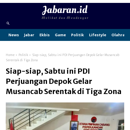
Jabaran.id
Melihat dan Mendengar
News
Jabar
Ekbis
Game
Politik
Lifestyle
Olahraga
Home
Politik
Siap-siap, Sabtu ini PDI Perjuangan Depok Gelar Musancab
Serentak di Tiga Zona
Siap-siap, Sabtu ini PDI
Perjuangan Depok Gelar
Musancab Serentak di Tiga Zona