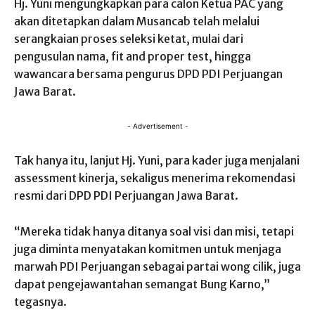
Hj. Yuni mengungkapkan para calon Ketua PAC yang
akan ditetapkan dalam Musancab telah melalui
serangkaian proses seleksi ketat, mulai dari
pengusulan nama, fit and proper test, hingga
wawancara bersama pengurus DPD PDI Perjuangan
Jawa Barat.
- Advertisement -
Tak hanya itu, lanjut Hj. Yuni, para kader juga menjalani
assessment kinerja, sekaligus menerima rekomendasi
resmi dari DPD PDI Perjuangan Jawa Barat.
“Mereka tidak hanya ditanya soal visi dan misi, tetapi
juga diminta menyatakan komitmen untuk menjaga
marwah PDI Perjuangan sebagai partai wong cilik, juga
dapat pengejawantahan semangat Bung Karno,”
tegasnya.