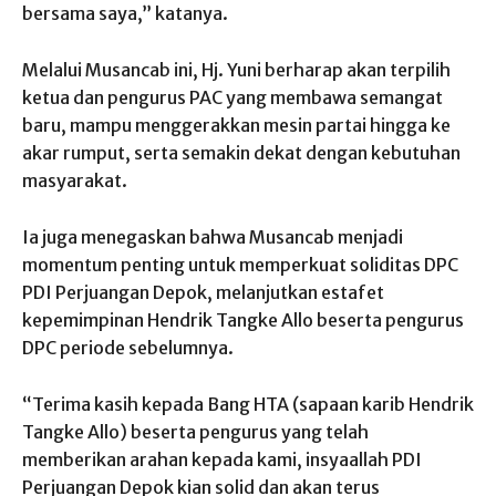
bersama saya,” katanya.
Melalui Musancab ini, Hj. Yuni berharap akan terpilih
ketua dan pengurus PAC yang membawa semangat
baru, mampu menggerakkan mesin partai hingga ke
akar rumput, serta semakin dekat dengan kebutuhan
masyarakat.
Ia juga menegaskan bahwa Musancab menjadi
momentum penting untuk memperkuat soliditas DPC
PDI Perjuangan Depok, melanjutkan estafet
kepemimpinan Hendrik Tangke Allo beserta pengurus
DPC periode sebelumnya.
“Terima kasih kepada Bang HTA (sapaan karib Hendrik
Tangke Allo) beserta pengurus yang telah
memberikan arahan kepada kami, insyaallah PDI
Perjuangan Depok kian solid dan akan terus