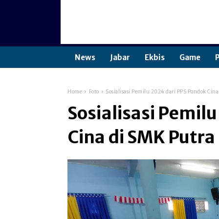
News
Jabar
Ekbis
Game
P
Home
Foto
Sosialisasi Pemilu 2024 dari PPS Pondok Cin
Sosialisasi Pemil
Cina di SMK Putr