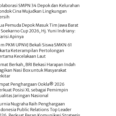
olaborasi SMPN 34 Depok dan Kelurahan
ondok Cina Wujudkan Lingkungan
ersih
ua Pemuda Depok Masuk Tim Jawa Barat
i Soekarno Cup 2026, Hj. Yuni Indriany:
arisi Apinya
im PKM UPNVJ Bekali Siswa SMKN 61
akarta Keterampilan Pertolongan
ertama Kecelakaan Laut
umat Berkah, BRI Bekasi Harapan Indah
agikan Nasi Box untuk Masyarakat
ekitar
mpat Penghargaan Ookla® 2026
erkuat Posisi XL sebagai Pemimpin
ualitas Jaringan Nasional
urnia Nugraha Raih Penghargaan
ndonesia Public Relations Top Leader
026, Perkuat Peran Komunikasi Strategis