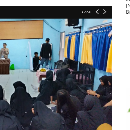
J
B
1
of 4