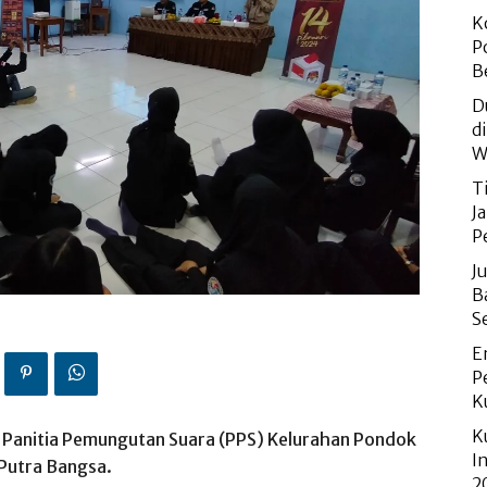
K
P
B
D
d
W
T
J
P
J
B
S
E
P
K
K
ri Panitia Pemungutan Suara (PPS) Kelurahan Pondok
I
Putra Bangsa.
2