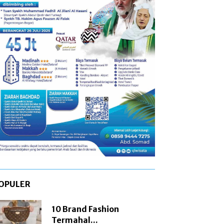
Sosialisasi
OPULER
10 Brand Fashion
Termahal...