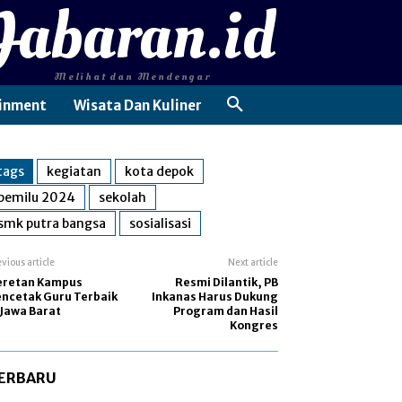
Jabaran.id
Melihat dan Mendengar
inment
Wisata Dan Kuliner
tags
kegiatan
kota depok
pemilu 2024
sekolah
smk putra bangsa
sosialisasi
evious article
Next article
eretan Kampus
Resmi Dilantik, PB
ncetak Guru Terbaik
Inkanas Harus Dukung
 Jawa Barat
Program dan Hasil
Kongres
ERBARU