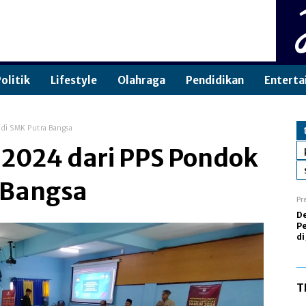
olitik
Lifestyle
Olahraga
Pendidikan
Enterta
a di SMK Putra Bangsa
u 2024 dari PPS Pondok
a Bangsa
Pr
D
Pe
di
T