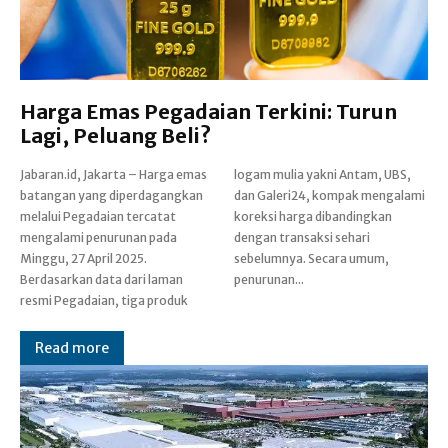
Harga Emas Pegadaian Terkini: Turun
Lagi, Peluang Beli?
Jabaran.id, Jakarta – Harga emas
logam mulia yakni Antam, UBS,
batangan yang diperdagangkan
dan Galeri24, kompak mengalami
melalui Pegadaian tercatat
koreksi harga dibandingkan
mengalami penurunan pada
dengan transaksi sehari
Minggu, 27 April 2025.
sebelumnya. Secara umum,
Berdasarkan data dari laman
penurunan...
resmi Pegadaian, tiga produk
Read more