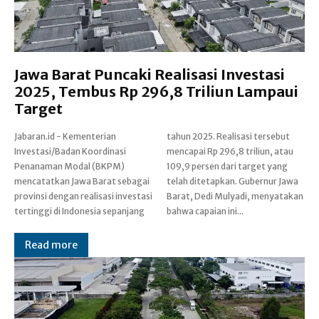
Jawa Barat Puncaki Realisasi Investasi
2025, Tembus Rp 296,8 Triliun Lampaui
Target
Jabaran.id - Kementerian
tahun 2025. Realisasi tersebut
Investasi/Badan Koordinasi
mencapai Rp 296,8 triliun, atau
Penanaman Modal (BKPM)
109,9 persen dari target yang
mencatatkan Jawa Barat sebagai
telah ditetapkan. Gubernur Jawa
provinsi dengan realisasi investasi
Barat, Dedi Mulyadi, menyatakan
tertinggi di Indonesia sepanjang
bahwa capaian ini...
Read more