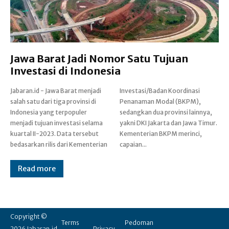
Jawa Barat Jadi Nomor Satu Tujuan
Investasi di Indonesia
Jabaran.id - Jawa Barat menjadi
Investasi/Badan Koordinasi
salah satu dari tiga provinsi di
Penanaman Modal (BKPM),
Indonesia yang terpopuler
sedangkan dua provinsi lainnya,
menjadi tujuan investasi selama
yakni DKI Jakarta dan Jawa Timur.
kuartal II-2023. Data tersebut
Kementerian BKPM merinci,
bedasarkan rilis dari Kementerian
capaian...
Read more
Copyright ©
Terms
Pedoman
2026 Jabaran.id.
Privacy