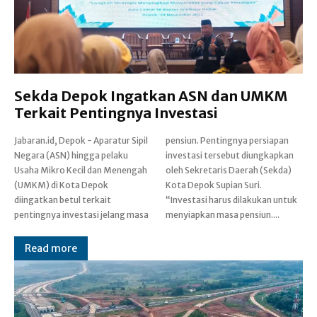
Sekda Depok Ingatkan ASN dan UMKM
Terkait Pentingnya Investasi
Jabaran.id, Depok - Aparatur Sipil
pensiun. Pentingnya persiapan
Negara (ASN) hingga pelaku
investasi tersebut diungkapkan
Usaha Mikro Kecil dan Menengah
oleh Sekretaris Daerah (Sekda)
(UMKM) di Kota Depok
Kota Depok Supian Suri.
diingatkan betul terkait
“Investasi harus dilakukan untuk
pentingnya investasi jelang masa
menyiapkan masa pensiun....
Read more