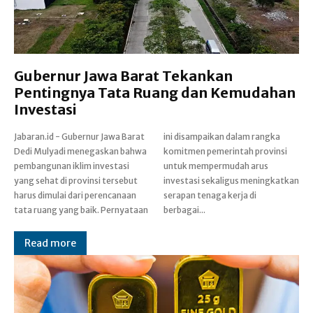
Gubernur Jawa Barat Tekankan
Pentingnya Tata Ruang dan Kemudahan
Investasi
Jabaran.id - Gubernur Jawa Barat
ini disampaikan dalam rangka
Dedi Mulyadi menegaskan bahwa
komitmen pemerintah provinsi
pembangunan iklim investasi
untuk mempermudah arus
yang sehat di provinsi tersebut
investasi sekaligus meningkatkan
harus dimulai dari perencanaan
serapan tenaga kerja di
tata ruang yang baik. Pernyataan
berbagai...
Read more