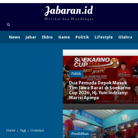
Jabaran.id
Melihat dan Mendengar
News
Jabar
Ekbis
Game
Politik
Lifestyle
Olahraga
Politik
Dua Pemuda Depok Masuk
Tim Jawa Barat di Soekarno
Cup 2026, Hj. Yuni Indriany:
Warisi Apinya
Home
Tags
Investasi
Pendidikan