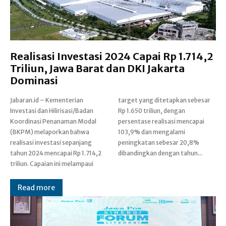
Realisasi Investasi 2024 Capai Rp 1.714,2
Triliun, Jawa Barat dan DKI Jakarta
Dominasi
Jabaran.id – Kementerian
target yang ditetapkan sebesar
Investasi dan Hilirisasi/Badan
Rp 1.650 triliun, dengan
Koordinasi Penanaman Modal
persentase realisasi mencapai
(BKPM) melaporkan bahwa
103,9% dan mengalami
realisasi investasi sepanjang
peningkatan sebesar 20,8%
tahun 2024 mencapai Rp 1.714,2
dibandingkan dengan tahun...
triliun. Capaian ini melampaui
Read more