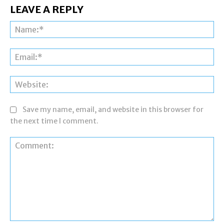
LEAVE A REPLY
Na
Ema
Web
Save my name, email, and website in this browser for
the next time I comment.