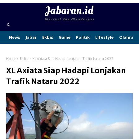
Jabaran.id
Melihat dan Mendengar
News
Jabar
Ekbis
Game
Politik
Lifestyle
Olahraga
Home
Ekbis
XL Axiata Siap Hadapi Lonjakan Trafik Nataru 2022
XL Axiata Siap Hadapi Lonjakan
Trafik Nataru 2022