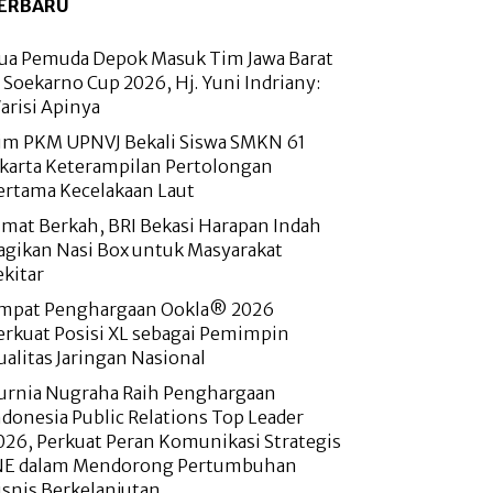
ERBARU
ua Pemuda Depok Masuk Tim Jawa Barat
i Soekarno Cup 2026, Hj. Yuni Indriany:
arisi Apinya
im PKM UPNVJ Bekali Siswa SMKN 61
akarta Keterampilan Pertolongan
ertama Kecelakaan Laut
umat Berkah, BRI Bekasi Harapan Indah
agikan Nasi Box untuk Masyarakat
ekitar
mpat Penghargaan Ookla® 2026
erkuat Posisi XL sebagai Pemimpin
ualitas Jaringan Nasional
urnia Nugraha Raih Penghargaan
ndonesia Public Relations Top Leader
026, Perkuat Peran Komunikasi Strategis
NE dalam Mendorong Pertumbuhan
isnis Berkelanjutan