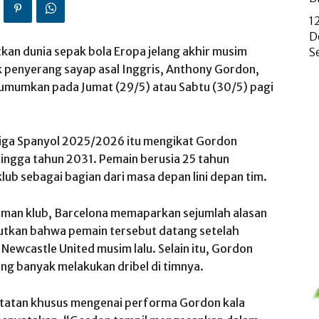
1
D
an dunia sepak bola Eropa jelang akhir musim
S
penyerang sayap asal Inggris, Anthony Gordon,
diumumkan pada Jumat (29/5) atau Sabtu (30/5) pagi
 Liga Spanyol 2025/2026 itu mengikat Gordon
hingga tahun 2031. Pemain berusia 25 tahun
ub sebagai bagian dari masa depan lini depan tim.
laman klub, Barcelona memaparkan sejumlah alasan
butkan bahwa pemain tersebut datang setelah
ewcastle United musim lalu. Selain itu, Gordon
ng banyak melakukan dribel di timnya.
 catatan khusus mengenai performa Gordon kala