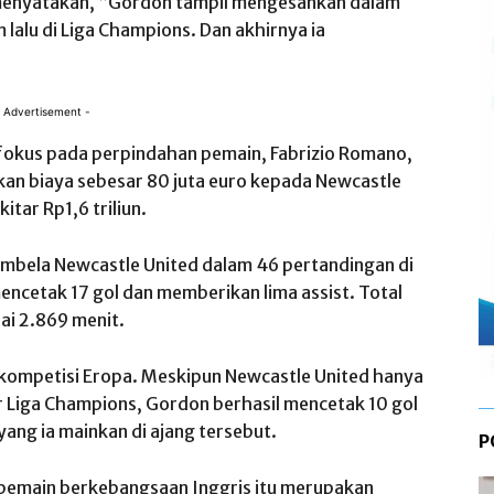
menyatakan, “Gordon tampil mengesankan dalam
lalu di Liga Champions. Dan akhirnya ia
 Advertisement -
yang fokus pada perpindahan pemain, Fabrizio Romano,
n biaya sebesar 80 juta euro kepada Newcastle
itar Rp1,6 triliun.
mbela Newcastle United dalam 46 pertandingan di
mencetak 17 gol dan memberikan lima assist. Total
ai 2.869 menit.
i kompetisi Eropa. Meskipun Newcastle United hanya
Liga Champions, Gordon berhasil mencetak 10 gol
 yang ia mainkan di ajang tersebut.
P
pemain berkebangsaan Inggris itu merupakan