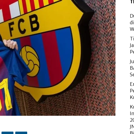
T
D
d
W
T
J
P
J
B
S
E
P
K
K
I
2
J
B