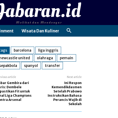
Jabaran.id
Melihat dan Mendengar
inment
Wisata Dan Kuliner
tags
barcelona
liga inggris
newcastle united
olahraga
pemain
sepakbola
spanyol
transfer
evious article
Next article
bar Gembira dari
Ini Respon
ris: Dembele
Kemendikdasmen
pastikan Fit untuk
Setelah Prabowo
nal Liga Champions
Instruksikan Bahasa
ntra Arsenal
Perancis Wajib di
Sekolah