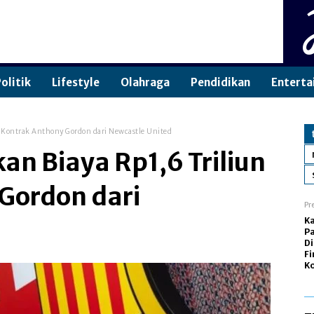
olitik
Lifestyle
Olahraga
Pendidikan
Enterta
n Kontrak Anthony Gordon dari Newcastle United
an Biaya Rp1,6 Triliun
Gordon dari
Pr
Ka
Pa
Di
Fi
Ko