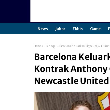
News
Jabar
Ekbis
Game
P
Home
Olahraga
Barcelona Keluarkan Biaya Rp1,6 Triliu
Barcelona Keluark
Kontrak Anthony 
Newcastle United