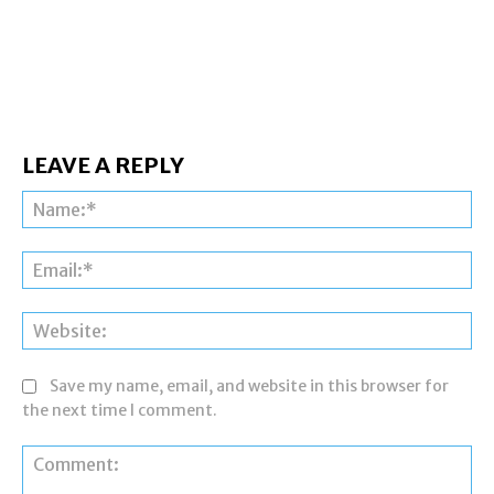
LEAVE A REPLY
Na
Ema
Web
Save my name, email, and website in this browser for
the next time I comment.