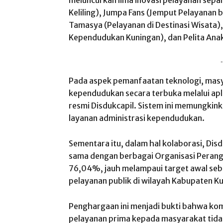
meluncurkan
lima
inovasi
pelayanan
sepa
Keliling
),
Jumpa
Fans (
Jemput
Pelayanan
b
Tamasya
(
Pelayanan
di
Destinasi
Wisata
)
Kependudukan
Kuningan
), dan Pelita An
-
Pada
aspek
pemanfaatan
teknologi
,
masy
kependudukan
secara
terbuka
melalui
apl
resmi
Disdukcapil
.
Sistem
ini
memungkink
layanan
administrasi
kependudukan
.
Sementara
itu
,
dalam
hal
kolaborasi
,
Disd
sama
dengan
berbagai
Organisasi
Perang
76,04%,
jauh
melampaui
target
awal
seb
pelayanan
publik
di wilayah
Kabupaten
Ku
Penghargaan
ini
menjadi
bukti
bahwa
ko
pelayanan
prima
kepada
masyarakat
tid