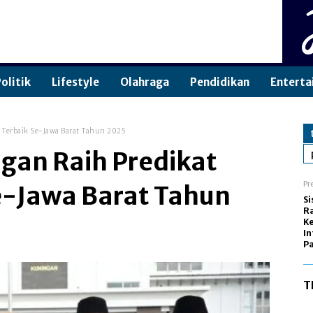
olitik
Lifestyle
Olahraga
Pendidikan
Enterta
a Terbaik Se-Jawa Barat Tahun 2025
ngan Raih Predikat
Pr
Se-Jawa Barat Tahun
Si
Ra
Ke
In
Pa
T