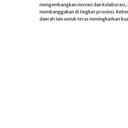
mengembangkan
inovasi
dan
kolaborasi
,
membanggakan
di
tingkat
provinsi
.
Keber
daerah
lain
untuk
terus
meningkatkan
kua