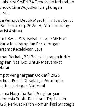
olaborasi SMPN 34 Depok dan Kelurahan
ondok Cina Wujudkan Lingkungan
ersih
ua Pemuda Depok Masuk Tim Jawa Barat
i Soekarno Cup 2026, Hj. Yuni Indriany:
arisi Apinya
im PKM UPNVJ Bekali Siswa SMKN 61
akarta Keterampilan Pertolongan
ertama Kecelakaan Laut
umat Berkah, BRI Bekasi Harapan Indah
agikan Nasi Box untuk Masyarakat
ekitar
mpat Penghargaan Ookla® 2026
erkuat Posisi XL sebagai Pemimpin
ualitas Jaringan Nasional
urnia Nugraha Raih Penghargaan
ndonesia Public Relations Top Leader
026, Perkuat Peran Komunikasi Strategis