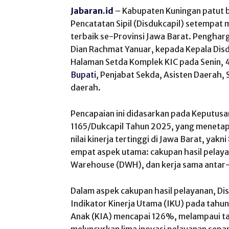
Jabaran.id
–
Kabupaten
Kuningan
patut
Pencatatan
Sipil
(
Disdukcapil
)
setempat
m
terbaik
se-
Provinsi
Jawa
Barat.
Penghar
Dian
Rachmat
Yanuar
,
kepada
Kepala
Dis
Halaman
Setda
Komplek
KIC pada
Senin
, 
Bupati
,
Penjabat
Sekda
,
Asisten
Daerah, S
daerah
.
Pencapaian
ini
didasarkan
pada Keputusa
1165/
Dukcapil
Tahun
2025, yang
meneta
nilai
kinerja
tertinggi
di
Jawa
Barat,
yakni
empat
aspek
utama
:
cakupan
hasil
pelay
Warehouse (DWH), dan
kerja
sama
antar
Dalam
aspek
cakupan
hasil
pelayanan
,
Di
Indikator
Kinerja Utama (IKU) pada
tahun
Anak (KIA)
mencapai
126%,
melampaui
t