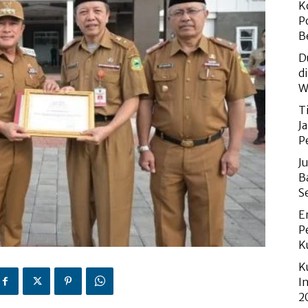
K
P
B
D
d
W
T
J
P
J
B
S
E
P
K
K
I
2