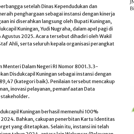
J
berbangga
setelah
Dinas
Kependudukan
dan
B
eraih
penghargaan
sebagai
instansi
dengan
kinerja
gaan
ini
diserahkan
langsung
oleh
Bupati
Kuningan
,
dukcapil
Kuningan
,
Yudi
Nugraha
,
dalam
apel
pagi
di
4
Agustus
2025. Acara
tersebut
dihadiri
oleh Wakil
taf Ahli,
serta
seluruh
kepala
organisasi
perangkat
n Menteri
Dalam
Negeri RI
Nomor
8001.3.3-
pkan
Disdukcapil
Kuningan
sebagai
instansi
dengan
89,47 (
kategori
baik
).
Penilaian
tersebut
mencakup
anan
,
inovasi
pelayanan
,
pemanfaatan
Data
-stakeholder.
sdukcapil
Kuningan
berhasil
memenuhi
100%
2024.
Bahkan
,
cakupan
penerbitan
Kartu
Identitas
arget yang
ditetapkan
.
Selain
itu
,
instansi
ini
telah