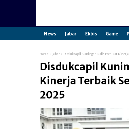
News
Jabar
Ekbis
Game
P
Home
Jabar
Disdukcapil Kuningan Raih Predikat Kinerj
Disdukcapil Kuni
Kinerja Terbaik 
2025