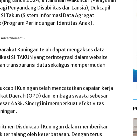
njang
tahun
2024,
antara
lain
Wakuncar
(
Pelayanan
agi
Penyandang
Disabilitas
dan
Lansia
),
Dukcapil
, Si
Takun
(
Sistem
Informasi
Data
Agregat
ak (Program
Perlindungan
Identitas
Anak).
 Advertisement -
arakat
Kuningan
telah
dapat
mengakses
data
ikasi
SI TAKUN yang
terintegrasi
dalam
website
an
transparansi
data
sekaligus
mempermudah
ukcapil
Kuningan
telah
mencatatkan
capaian
kerja
kat
Daerah (OPD) dan
lembaga
swasta
sebesar
esar
44%.
Sinergi
ini
memperkuat
efektivitas
P
ningan
.
mitmen
Disdukcapil
Kuningan
dalam
memberikan
ak
terhalang
oleh
keterbatasan
.
Dengan
terus