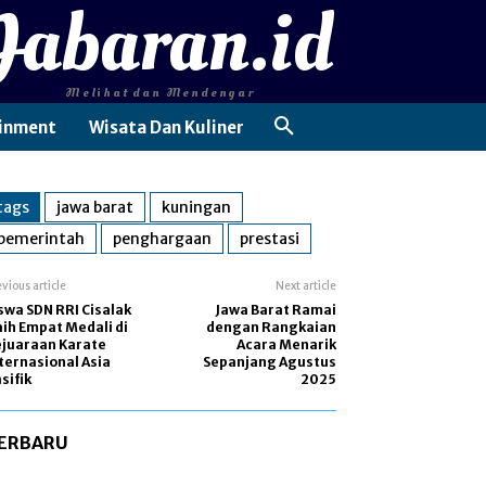
Jabaran.id
Melihat dan Mendengar
inment
Wisata Dan Kuliner
tags
jawa barat
kuningan
pemerintah
penghargaan
prestasi
evious article
Next article
swa SDN RRI Cisalak
Jawa Barat Ramai
ih Empat Medali di
dengan Rangkaian
juaraan Karate
Acara Menarik
ternasional Asia
Sepanjang Agustus
sifik
2025
ERBARU