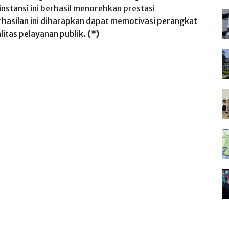
instansi
ini
berhasil
menorehkan
prestasi
hasilan
ini
diharapkan
dapat
memotivasi
perangkat
litas
pelayanan
publik
.
(*)