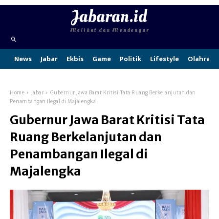
Jabaran.id
Melihat dan Mendengar
News
Jabar
Ekbis
Game
Politik
Lifestyle
Olahraga
Home
Jabar
Gubernur Jawa Barat Kritisi Tata Ruang Berkelanjutan dan
Penambangan Ilegal di Majalengka
Gubernur Jawa Barat Kritisi Tata
Ruang Berkelanjutan dan
Penambangan Ilegal di
Majalengka