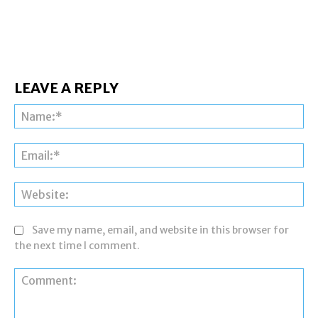
LEAVE A REPLY
Na
Ema
Web
Save my name, email, and website in this browser for
the next time I comment.