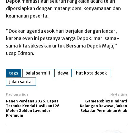
Depok memastikan seluruh rangkaian acara telah
dipersiapkan dengan matang demi kenyamanan dan
keamanan peserta.
“Doakan agenda esok hari berjalan dengan lancar,
karena even ini pestanya warga Depok, mari sama-
sama kita sukseskan untuk Bersama Depok Maju,”
ucap Edmon.
tags
balai sarmili
dewa
hut kota depok
jalan santai
Previous article
Next article
Panen Perdana 2026, Lapas
Game Roblox Diminati
Terbuka Kendal Hasilkan 126
Kalangan Dewasa, Bukan
Melon Golden Lavender
Sekadar Permainan Anak
Premium