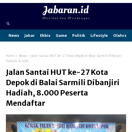
Jabaran.id
Melihat dan Mendengar
News
Jabar
Ekbis
Game
Politik
Lifestyle
Olahraga
Home
News
Jalan Santai HUT ke-27 Kota Depok di Balai Sarmili Dibanjiri
Hadiah, 8.000...
Jalan Santai HUT ke-27 Kota
Depok di Balai Sarmili Dibanjiri
Hadiah, 8.000 Peserta
Mendaftar