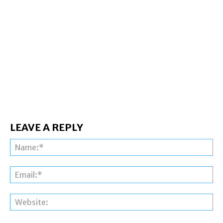
LEAVE A REPLY
Na
Ema
Web