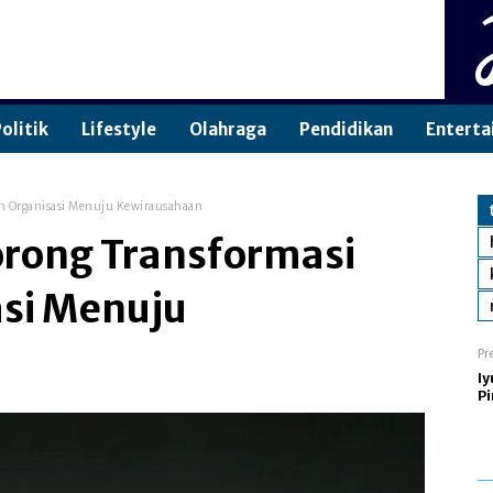
olitik
Lifestyle
Olahraga
Pendidikan
Enterta
n Organisasi Menuju Kewirausahaan
rong Transformasi
si Menuju
Pr
Iy
Pi