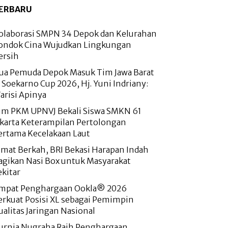
ERBARU
olaborasi SMPN 34 Depok dan Kelurahan
ondok Cina Wujudkan Lingkungan
ersih
ua Pemuda Depok Masuk Tim Jawa Barat
i Soekarno Cup 2026, Hj. Yuni Indriany:
arisi Apinya
im PKM UPNVJ Bekali Siswa SMKN 61
akarta Keterampilan Pertolongan
ertama Kecelakaan Laut
umat Berkah, BRI Bekasi Harapan Indah
agikan Nasi Box untuk Masyarakat
ekitar
mpat Penghargaan Ookla® 2026
erkuat Posisi XL sebagai Pemimpin
ualitas Jaringan Nasional
urnia Nugraha Raih Penghargaan