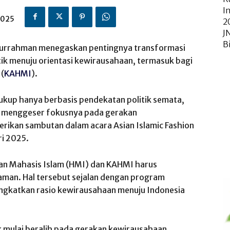
I
2025
2
J
B
rrahman menegaskan pentingnya transformasi
tik menuju orientasi kewirausahaan, termasuk bagi
(
KAHMI
).
 cukup hanya berbasis pendekatan politik semata,
i menggeser fokusnya pada gerakan
ikan sambutan dalam acara Asian Islamic Fashion
ri 2025.
n Mahasis Islam (HMI) dan KAHMI harus
man. Hal tersebut sejalan dengan program
ngkatkan rasio kewirausahaan menuju Indonesia
 mulai beralih pada gerakan kewirausahaan