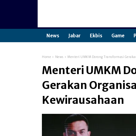
News
Jabar
Ekbis
Game
P
Home
News
Menteri UMKM Dorong Transformasi Geraka
Menteri UMKM Do
Gerakan Organisa
Kewirausahaan