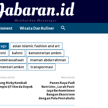
Jabaran.id
Melihat dan Mendengar
inment
Wisata Dan Kuliner
tags
asian islamic fashion and art
hmi
kahmi
kementerian umkm
kewirausahaan
maman abdurrahman
menteri umkm
transpormasi
evious article
Next article
ung Rizky Kembali
Panen Raya Padi
mpin IJTI Korda Depok
Nutrizinc, Lurah Pasir
Jaya Berkomitmen
Bangun Ekosistem
dengan Pola Pentahelix