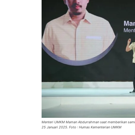
Menteri UMKM Maman Abdurrahman saat memberikan sambutan
25 Januari 2025. Foto : Humas Kementerian UMKM