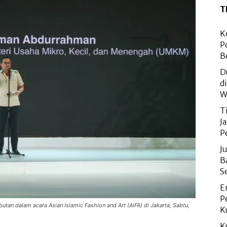
T
K
P
B
D
d
W
T
J
P
J
B
S
E
P
 dalam acara Asian Islamic Fashion and Art (AIFA) di Jakarta, Sabtu,
K
K