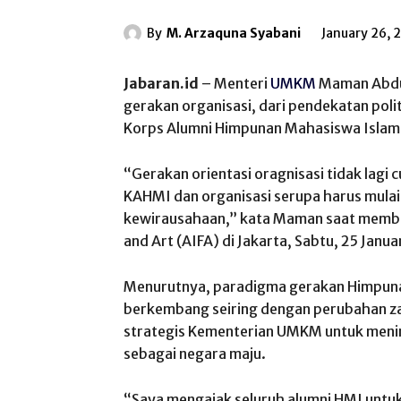
By
M. Arzaquna Syabani
January 26, 
Jabaran.id
– Menteri
UMKM
Maman Abdu
gerakan organisasi, dari pendekatan poli
Korps Alumni Himpunan Mahasiswa Islam 
“Gerakan orientasi oragnisasi tidak lagi
KAHMI dan organisasi serupa harus mula
kewirausahaan,” kata Maman saat member
and Art (AIFA) di Jakarta, Sabtu, 25 Janua
Menurutnya, paradigma gerakan Himpuna
berkembang seiring dengan perubahan za
strategis Kementerian UMKM untuk meni
sebagai negara maju.
“Saya mengajak seluruh alumni HMI untuk