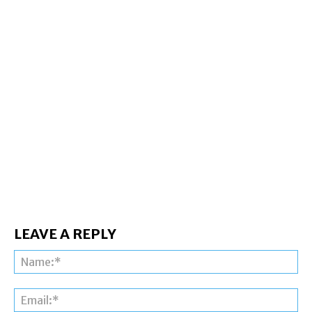
LEAVE A REPLY
Na
Ema