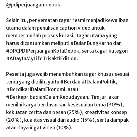
@pdiperjuangan.depok.
Selain itu, penyematan tagar resmi menjadi kewajiban
utama dalam penulisan caption video untuk
mempermudah proses kurasi. Tagar utama yang
harus dicantumkan meliputi #BulanBungKarno dan
#DPCPDIPerjuanganKotaDepok, serta tagar kategori
#ADayInMyLifeTrisaktiEdition.
Peserta juga wajib menambahkan tagar khusus sesuai
tema yang dipilih, yaitu #BerdaulatDalamPolitik,
#BerdikariDalamEkonomi, atau
#BerkepribadianDalamKebudayaan. Tim juri akan
menilai karya berdasarkan kesesuaian tema (30%),
kekuatan cerita dan pesan (25%), kreativitas konsep
(20%), kualitas visual dan audio (15%), serta dampak
atau daya ingat video (10%).