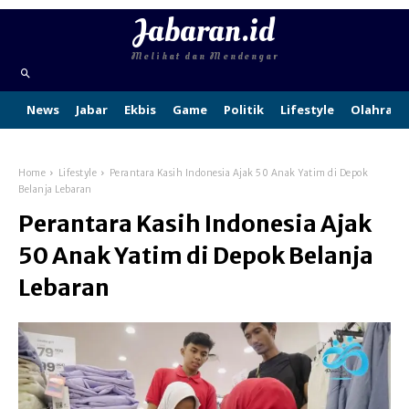
Jabaran.id
Melihat dan Mendengar
News
Jabar
Ekbis
Game
Politik
Lifestyle
Olahraga
Home
Lifestyle
Perantara Kasih Indonesia Ajak 50 Anak Yatim di Depok
Belanja Lebaran
Perantara Kasih Indonesia Ajak
50 Anak Yatim di Depok Belanja
Lebaran