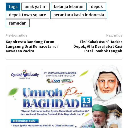
tags
anak yatim
belanja lebaran
depok
depok town square
perantara kasih indonesia
ramadan
Previous article
Next article
Kapolresta Bandung Turun
Eks ‘Kakak Asuh’ Hacker
Langsung Urai Kemacetan di
Depok, Alfa Dera Jabat Kasi
Kawasan Pacira
Intel Lombok Tengah