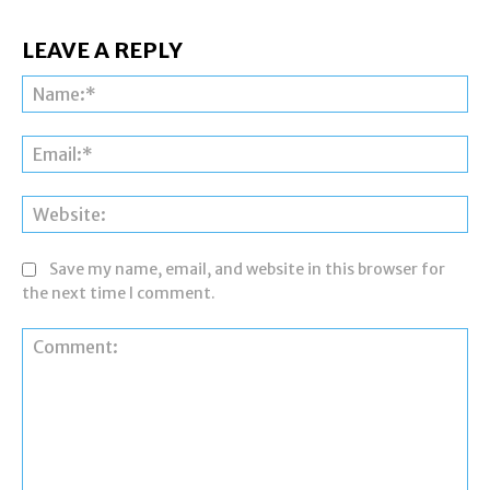
LEAVE A REPLY
Na
Ema
Web
Save my name, email, and website in this browser for
the next time I comment.