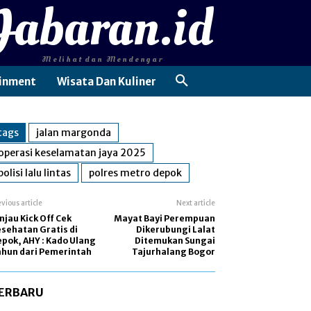
Jabaran.id
Melihat dan Mendengar
inment
Wisata Dan Kuliner
tags
jalan margonda
operasi keselamatan jaya 2025
polisi lalu lintas
polres metro depok
evious article
Next article
njau Kick Off Cek
Mayat Bayi Perempuan
sehatan Gratis di
Dikerubungi Lalat
pok, AHY : Kado Ulang
Ditemukan Sungai
hun dari Pemerintah
Tajurhalang Bogor
ERBARU