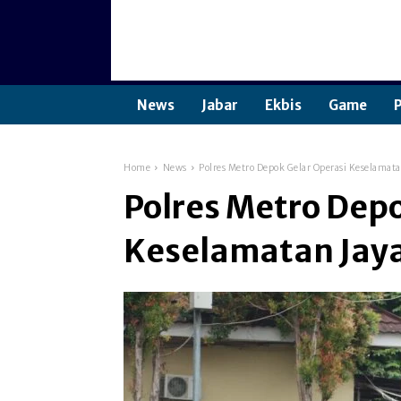
News
Jabar
Ekbis
Game
P
Home
News
Polres Metro Depok Gelar Operasi Keselamata
Polres Metro Depo
Keselamatan Jaya