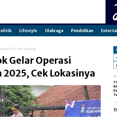
olitik
Lifestyle
Olahraga
Pendidikan
Enterta
n Jaya 2025, Cek Lokasinya
k Gelar Operasi
 2025, Cek Lokasinya
Pr
Ti
Ke
De
Ta
T