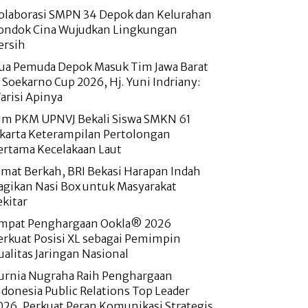
olaborasi SMPN 34 Depok dan Kelurahan
ondok Cina Wujudkan Lingkungan
ersih
ua Pemuda Depok Masuk Tim Jawa Barat
i Soekarno Cup 2026, Hj. Yuni Indriany:
arisi Apinya
im PKM UPNVJ Bekali Siswa SMKN 61
akarta Keterampilan Pertolongan
ertama Kecelakaan Laut
umat Berkah, BRI Bekasi Harapan Indah
agikan Nasi Box untuk Masyarakat
ekitar
mpat Penghargaan Ookla® 2026
erkuat Posisi XL sebagai Pemimpin
ualitas Jaringan Nasional
urnia Nugraha Raih Penghargaan
ndonesia Public Relations Top Leader
026, Perkuat Peran Komunikasi Strategis