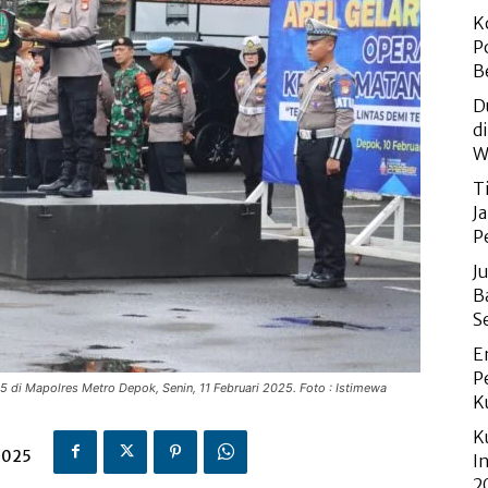
K
P
B
D
d
W
T
J
P
J
B
S
E
P
 di Mapolres Metro Depok, Senin, 11 Februari 2025. Foto : Istimewa
K
K
 2025
I
2