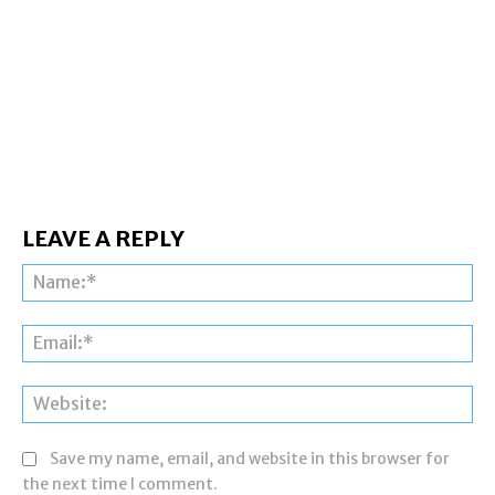
LEAVE A REPLY
Na
Ema
Web
Save my name, email, and website in this browser for
the next time I comment.