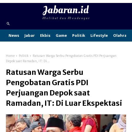
Jabaran.id
Melihat dan Mendengar
News
Jabar
Ekbis
Game
Politik
Lifestyle
Olahraga
Home
Politik
Ratusan Warga Serbu Pengobatan Gratis PDI Perjuangan
Depok saat Ramadan, IT: Di...
Ratusan Warga Serbu
Pengobatan Gratis PDI
Perjuangan Depok saat
Ramadan, IT: Di Luar Ekspektasi