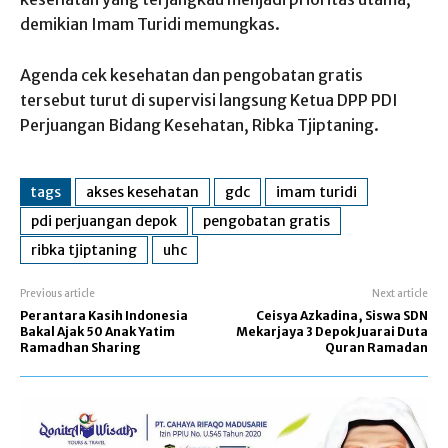
demikian Imam Turidi memungkas.
Agenda cek kesehatan dan pengobatan gratis
tersebut turut di supervisi langsung Ketua DPP PDI
Perjuangan Bidang Kesehatan, Ribka Tjiptaning.
tags
akses kesehatan
gdc
imam turidi
pdi perjuangan depok
pengobatan gratis
ribka tjiptaning
uhc
Previous article
Next article
Perantara Kasih Indonesia
Ceisya Azkadina, Siswa SDN
Bakal Ajak 50 Anak Yatim
Mekarjaya 3 Depok Juarai Duta
Ramadhan Sharing
Quran Ramadan