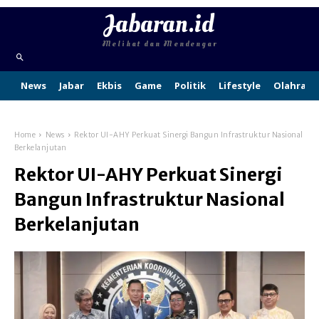
Jabaran.id
Melihat dan Mendengar
News
Jabar
Ekbis
Game
Politik
Lifestyle
Olahraga
Home
News
Rektor UI-AHY Perkuat Sinergi Bangun Infrastruktur Nasional
Berkelanjutan
Rektor UI-AHY Perkuat Sinergi
Bangun Infrastruktur Nasional
Berkelanjutan