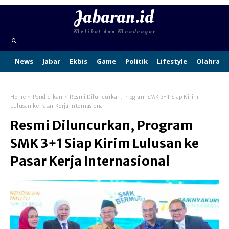
Jabaran.id
Melihat dan Mendengar
News
Jabar
Ekbis
Game
Politik
Lifestyle
Olahraga
Home
Pendidikan
Resmi Diluncurkan, Program SMK 3+1 Siap Kirim
Lulusan ke Pasar Kerja Internasional
Resmi Diluncurkan, Program
SMK 3+1 Siap Kirim Lulusan ke
Pasar Kerja Internasional