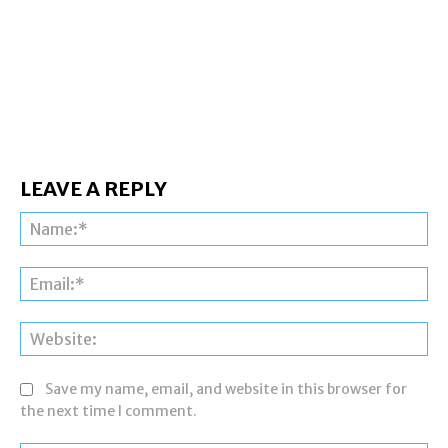
LEAVE A REPLY
Na
Ema
Web
Save my name, email, and website in this browser for
the next time I comment.