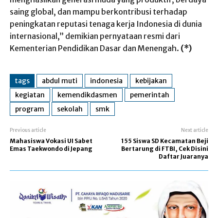
saing global, dan mampu berkontribusi terhadap
peningkatan reputasi tenaga kerja Indonesia di dunia
internasional,” demikian pernyataan resmi dari
Kementerian Pendidikan Dasar dan Menengah.
(*)
tags
abdul muti
indonesia
kebijakan
kegiatan
kemendikdasmen
pemerintah
program
sekolah
smk
Previous article
Next article
Mahasiswa Vokasi UI Sabet
155 Siswa SD Kecamatan Beji
Emas Taekwondo di Jepang
Bertarung di FTBI, Cek Disini
Daftar Juaranya