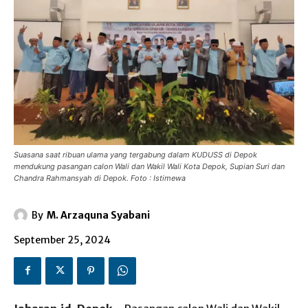
Suasana saat ribuan ulama yang tergabung dalam KUDUSS di Depok
mendukung pasangan calon Wali dan Wakil Wali Kota Depok, Supian Suri dan
Chandra Rahmansyah di Depok. Foto : Istimewa
By
M. Arzaquna Syabani
September 25, 2024