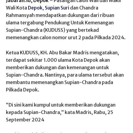
Jabaran.id, Depok
– Pasangan calon Wali dan Wakil
Wali Kota
Depok
,
Supian Suri
dan Chandra
Rahmansyah mendapatkan dukungan dari ribuan
ulama tergabung Pendukung Untuk Kemenangan
Supian-Chandra (KUDUSS) yang bertekad
memenangkan calon nomor urut 2 pada Pilkada 2024.
Ketua KUDUSS, KH. Abu Bakar Madris mengatakan,
terdapat sekitar 1.000 ulama Kota Depok akan
memberikan dukungan dan kemenangan untuk
Supian-Chandra. Nantinya, para ulama tersebut akan
membantu memenangkan Supian-Chandra pada
Pilkada Depok.
“Di sini kami kumpul untuk memberikan dukungan
kepada Supian-Chandra,” kata Madris, Rabu, 25
September 2024