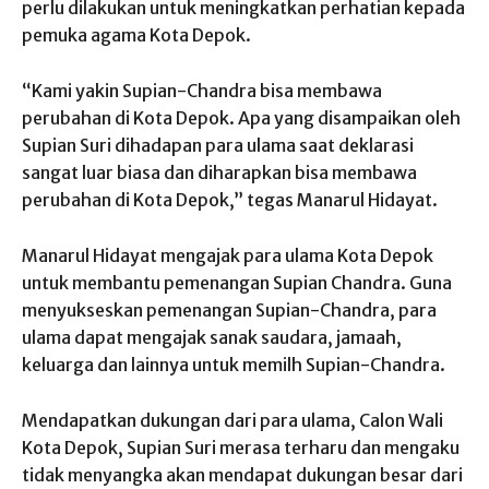
perlu dilakukan untuk meningkatkan perhatian kepada
pemuka agama Kota Depok.
“Kami yakin Supian-Chandra bisa membawa
perubahan di Kota Depok. Apa yang disampaikan oleh
Supian Suri dihadapan para ulama saat deklarasi
sangat luar biasa dan diharapkan bisa membawa
perubahan di Kota Depok,” tegas Manarul Hidayat.
Manarul Hidayat mengajak para ulama Kota Depok
untuk membantu pemenangan Supian Chandra. Guna
menyukseskan pemenangan Supian-Chandra, para
ulama dapat mengajak sanak saudara, jamaah,
keluarga dan lainnya untuk memilh Supian-Chandra.
Mendapatkan dukungan dari para ulama, Calon Wali
Kota Depok, Supian Suri merasa terharu dan mengaku
tidak menyangka akan mendapat dukungan besar dari