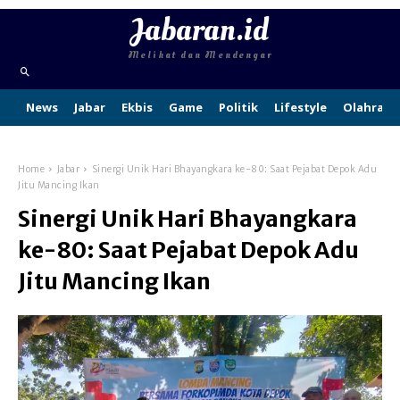
Jabaran.id
Melihat dan Mendengar
News
Jabar
Ekbis
Game
Politik
Lifestyle
Olahraga
Home
Jabar
Sinergi Unik Hari Bhayangkara ke-80: Saat Pejabat Depok Adu
Jitu Mancing Ikan
Sinergi Unik Hari Bhayangkara
ke-80: Saat Pejabat Depok Adu
Jitu Mancing Ikan