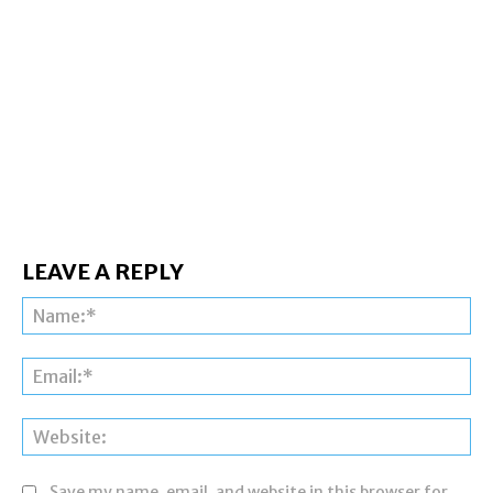
LEAVE A REPLY
Na
Ema
Web
Save my name, email, and website in this browser for