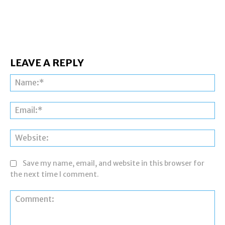
LEAVE A REPLY
Na
Ema
Web
Save my name, email, and website in this browser for
the next time I comment.