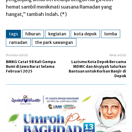
hemat sambil menikmati suasana Ramadan yang
hangat,” tambah Indah. (*)
tags
hiburan
kegiatan
kota depok
lomba
ramadan
the park sawangan
Previous article
Next article
BMKG Catat 98 Kali Gempa
Lazismu Kota Depok Bersama
Bumi di Jawa Barat Selama
MDMC dan Aisyiyah Salurkan
Februari 2025
Bantuan untuk Korban Banjir di
Depok