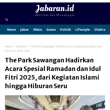
Jabaran.id
Melihat dan Mendengar
News
Jabar
Ekbis
Game
Politik
Lifestyle
Olahraga
Home
Ekonomi
The Park Sawangan Hadirkan Acara Spesial Ramadan dan
Idul Fitri 2025, dari...
The Park Sawangan Hadirkan
Acara Spesial Ramadan dan Idul
Fitri 2025, dari Kegiatan Islami
hingga Hiburan Seru