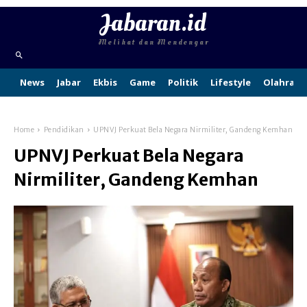
Jabaran.id
Melihat dan Mendengar
News
Jabar
Ekbis
Game
Politik
Lifestyle
Olahraga
Home
Pendidikan
UPNVJ Perkuat Bela Negara Nirmiliter, Gandeng Kemhan
UPNVJ Perkuat Bela Negara
Nirmiliter, Gandeng Kemhan