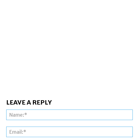
LEAVE A REPLY
Na
Ema