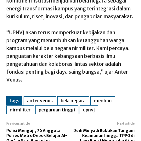
komitmen institusi menjadikan bela negara sebagai
energi transformasi kampus yang terintegrasi dalam
kurikulum, riset, inovasi, dan pengabdian masyarakat.
“UPNVJ akan terus memperkuat kebijakan dan
program yang menumbuhkan ketangguhan warga
kampus melalui bela negara nirmiliter. Kami percaya,
penguatan karakter kebangsaan berbasis ilmu
pengetahuan dan kolaborasi lintas sektor adalah
fondasi penting bagi daya saing bangsa,” ujar Anter
Venus.
tags
anter venus
bela negara
menhan
nirmiliter
perguruan tinggi
upnvj
Previous article
Next article
Polisi Mengaji, 76 Anggota
Dedi Mulyadi Buktikan Tangani
Polres Metro Depok Belajar Al-
Keamanan hingga TPPO di
Qur’an Saat Ramadan
Jawa Barat Hingga Hasilkan