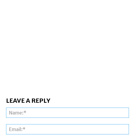
LEAVE A REPLY
Na
Ema