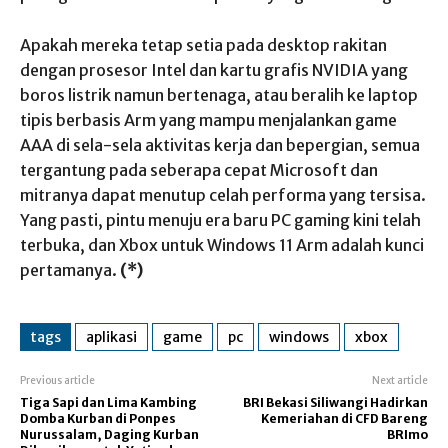
Apakah mereka tetap setia pada desktop rakitan
dengan prosesor Intel dan kartu grafis NVIDIA yang
boros listrik namun bertenaga, atau beralih ke laptop
tipis berbasis Arm yang mampu menjalankan game
AAA di sela-sela aktivitas kerja dan bepergian, semua
tergantung pada seberapa cepat Microsoft dan
mitranya dapat menutup celah performa yang tersisa.
Yang pasti, pintu menuju era baru PC gaming kini telah
terbuka, dan Xbox untuk Windows 11 Arm adalah kunci
pertamanya.
(*)
tags
aplikasi
game
pc
windows
xbox
Previous article
Next article
Tiga Sapi dan Lima Kambing
BRI Bekasi Siliwangi Hadirkan
Domba Kurban di Ponpes
Kemeriahan di CFD Bareng
Nurussalam, Daging Kurban
BRImo